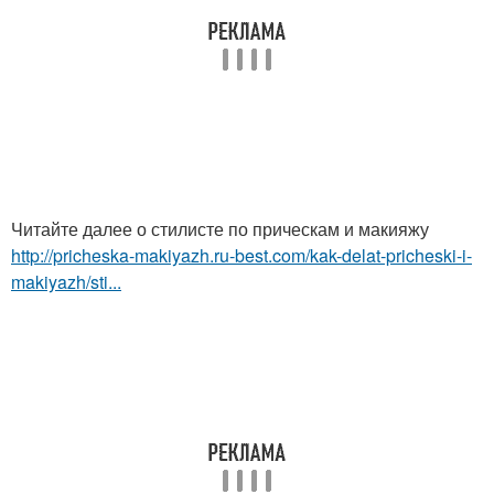
Читайте далее о стилисте по прическам и макияжу
http://pricheska-makiyazh.ru-best.com/kak-delat-pricheski-i-
makiyazh/sti...