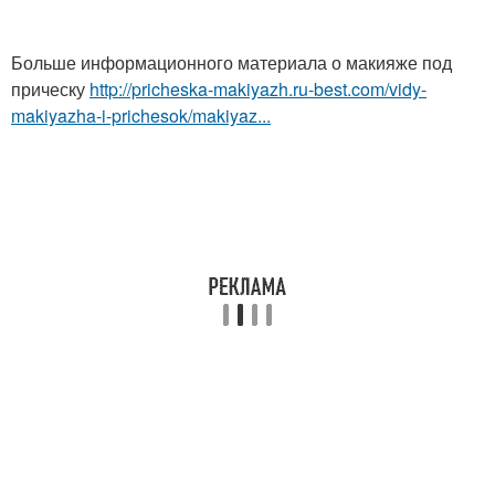
Больше информационного материала о макияже под
прическу
http://pricheska-makiyazh.ru-best.com/vidy-
makiyazha-i-prichesok/makiyaz...