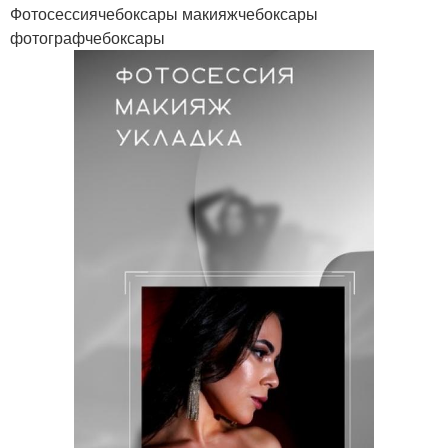
Фотосессиячебоксары макияжчебоксары
фотографчебоксары