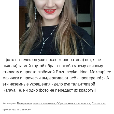
. фото на телефон уже после корпоратива) нет, я не
пьяная) за мой крутой образ спасибо моему личному
стилисту и просто любимой Razumeyko_Irina_Makeup) ее
макияжи и прически выдерживают всё - проверено! ; - А
эти неземные украшения - дело рук талантливой
Karavai_e. ни одно фото не передаст их красоты!
Категории:
Вечерние прически и макияж
,
Образ макияж и прическа
,
Стилист по
прическам и макияжу