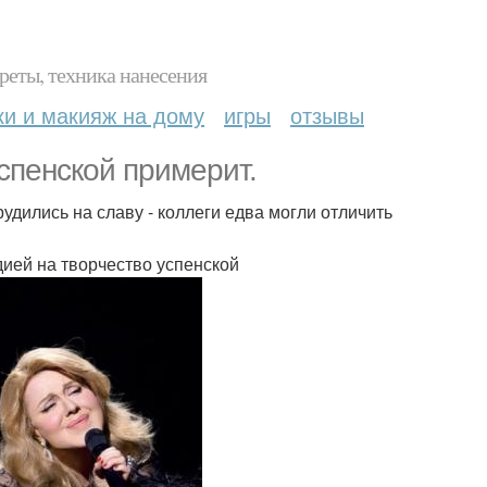
реты, техника нанесения
ки и макияж на дому
игры
отзывы
спенской примерит.
удились на славу - коллеги едва могли отличить
дией на творчество успенской