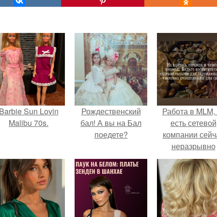
Barbie Sun Lovin
Рождественский
Работа в MLM, 
Malibu 70s.
бал! А вы на Бал
есть сетевой
поедете?
компании сейч
неразрывно
связана с созда
своего контент
своей страниц
соц сетях.