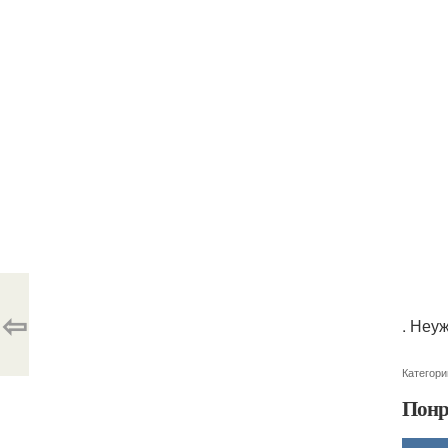
⇦
. Неу
Категори
Понр