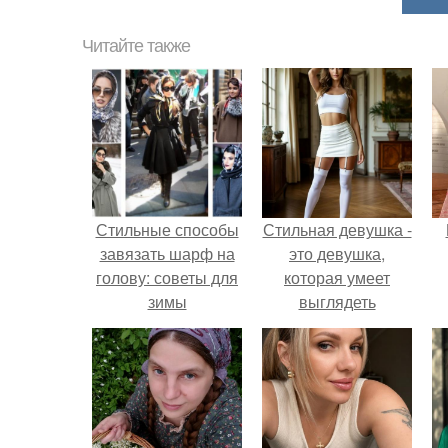
Читайте также
Стильные способы
Стильная девушка -
завязать шарф на
это девушка,
голову: советы для
которая умеет
зимы
выглядеть
привлекательно и
элегантно в любои
ситуации.