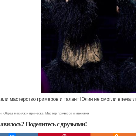
жели мастерство гримеров и талант Юлии не смогли впечатл
и:
Образ макияж и прическа
,
Мастер причесок и макияжа
авилось? Поделитесь с друзьями!