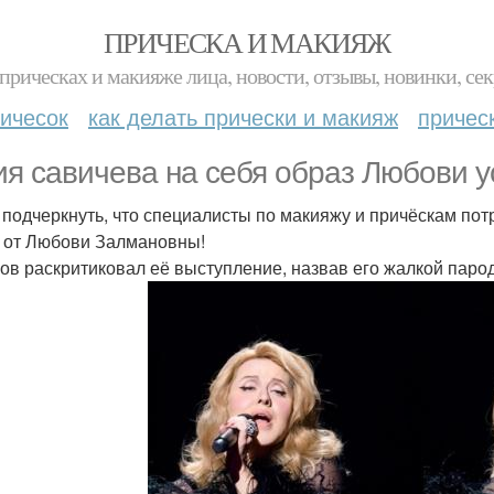
ПРИЧЕСКА И МАКИЯЖ
прическах и макияже лица, новости, отзывы, новинки, сек
ичесок
как делать прически и макияж
причес
я савичева на себя образ Любови у
 подчеркнуть, что специалисты по макияжу и причёскам потр
от Любови Залмановны!
ов раскритиковал её выступление, назвав его жалкой паро