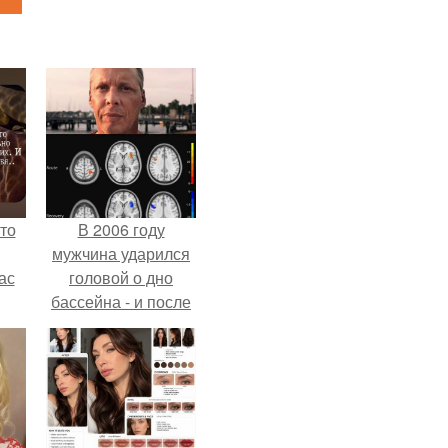
то
В 2006 году
мужчина ударился
ас
головой о дно
бассейна - и после
ние
этого его жизнь
а,
изменилась самым
ы в
странным образом.