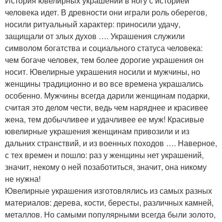
История ювелирных украшений в ногу с историей
человека идет. В древности они играли роль оберегов,
носили ритуальный характер: приносили удачу,
защищали от злых духов …. Украшения служили
символом богатства и социального статуса человека:
чем богаче человек, тем более дорогие украшения он
носит. Ювелирные украшения носили и мужчины, но
женщины традиционно и во все времена украшались
особенно. Мужчины всегда дарили женщинам подарки,
считая это делом чести, ведь чем наряднее и красивее
жена, тем добычливее и удачливее ее муж! Красивые
ювелирные украшения женщинам привозили и из
дальних странствий, и из военных походов …. Наверное,
с тех времен и пошло: раз у женщины нет украшений,
значит, некому о ней позаботиться, значит, она никому
не нужна!
Ювелирные украшения изготовлялись из самых разных
материалов: дерева, кости, бересты, различных камней,
металлов. Но самыми популярными всегда были золото,