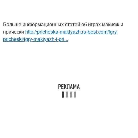
Больше информационных статей об играх макияж и
прически
http://pricheska-makiyazh.ru-best.com/igry-
pricheski/igry-makiyazh-i-pri...