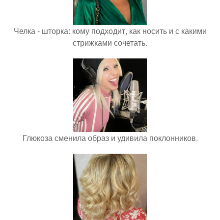
Челка - шторка: кому подходит, как носить и с какими
стрижками сочетать.
Глюкоза сменила образ и удивила поклонников.