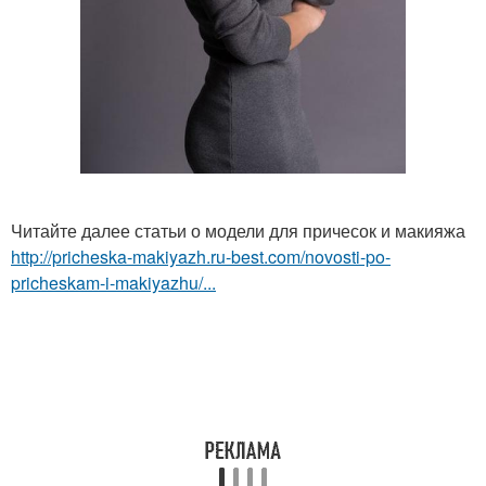
Читайте далее статьи о модели для причесок и макияжа
http://pricheska-makiyazh.ru-best.com/novosti-po-
pricheskam-i-makiyazhu/...