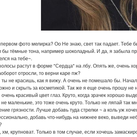
а первом фото мелирка? Оо Не знаю, свет так падает. Тебе б
 бы тёмные тона, например шоколадный. И да, я забыла п
елся на тебе~.
 волосы растут в форме "Сердца" на лбу. Опять же, очень хо
аоборот отросли, то верни каре пж?
 ты не красишь, как я вижу. А очень не помешало бы. Нача
ожно и скрыть за косметикой. Так же я еще очень прошу не
я очень красивый цвет глаз. Круто, когда зрачек хорошо выд
я не маленькие, это тоже очень круто. Только не ляпай так м
ние грязности. Лучше добавь туда стрелки ~ а коль уж хоче
ссионально, добавь что-нибудь на нижнее веко, выведи небо
?
, хм, крупноват. Только в том случае, если хочешь замаскиро