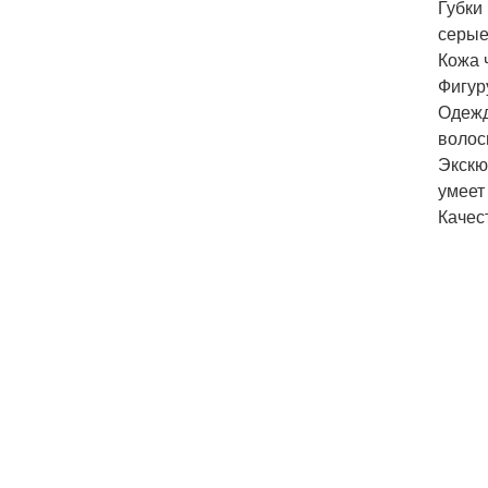
Губки
серые
Кожа 
Фигур
Одежд
волос
Экскю
умеет 
Качест