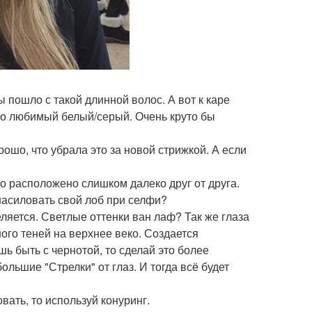
ы пошло с такой длинной волос. А вот к каре
ро любимый белый/серый. Очень круто бы
рошо, что убрала это за новой стрижкой. А если
ло расположено слишком далеко друг от друга.
 насиловать свой лоб при селфи?
еляется. Светлые оттенки ван лаф? Так же глаза
ного теней на верхнее веко. Создается
шь быть с чернотой, то сделай это более
льшие "Стрелки" от глаз. И тогда всё будет
вать, то используй конуринг.