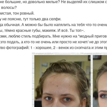
 не большие, но довольно милые? Не выделяй их слишком с
 волосы?
чистая, тон ровный.
у не поясню, тут только два селфи.
а обычная. А можно бы было напялить на тебя что-то очень
ы, тёмно красные губы, макияж. И всё. Ты топ~.
зми, люблю стиль подбирать. Мне нужно на "модный пригов
это подать, а кто-то не очень или просто не хочет/ не до этог
во фотографий: 1 - хорошее, 2 - венок из снэпчата и этим пр