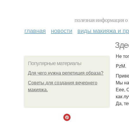
полезная информация о 
главная
новости
виды макияжа и пр
Зде
Не то
Популярные материалы
PzM.
Для чего нужна репетиция образа?
Привет
Мы на
Советы для создания вечернего
Еее, 
макияжа.
как л
Да, т