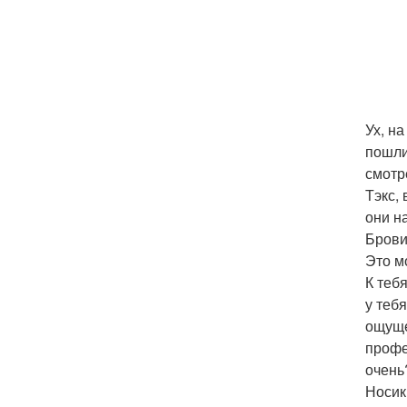
Ух, н
пошли
смотр
Тэкс,
они н
Брови
Это м
К теб
у теб
ощуще
профе
очень
Носик