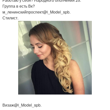
Работаю у себя? Народного ополчения 25.
Группа в есть Вк?
м_ленинскийпроспект@i_Model_spb.
Стилист.
Визаж@i_Model_spb.