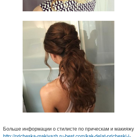
Больше информации о стилисте по прическам и макияжу
http://pricheska-makiyazh.ru-best.com/kak-delat-pricheski-i-