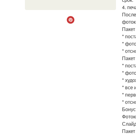
4. пе
После
фоток
Пакет 
* пос
* фото
* отс
Пакет 
* пос
* фото
* худо
* все 
* пер
* отс
Бонус
Фоток
Слайд
Пакет 