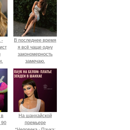
 -
В последнее время
ист
я всё чаще одну
м
закономерность
и.
замечаю.
 в
На шанхайской
 90
премьере
"Человека - Паука: