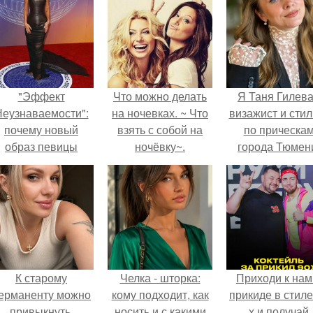
"Эффект
Что можно делать
Я Таня Гилева
еузнаваемости":
на ночевках. ~ Что
визажист и стил
почему новый
взять с собой на
по прическа
образ певицы
ночёвку~.
города Тюмен
вызвал споры о
гранях
возможного?
К старому
Челка - шторка:
Приходи к нам
ерманенту можно
кому подходит, как
прикиде в стиле
привыкнуть.
носить и с какими
х и получай