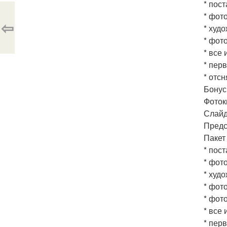
* пос
* фото
⇦
* худо
* фот
* все 
* пер
* отс
Бонус
Фоток
Слайд
Предс
Пакет 
* пос
* фото
* худо
* фот
* фот
* все 
* пер