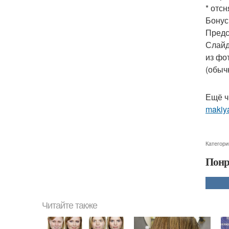
* отс
Бонус
Предс
Слайд
из фо
(обыч
Ещё ч
makiya
Категори
Понр
Читайте также