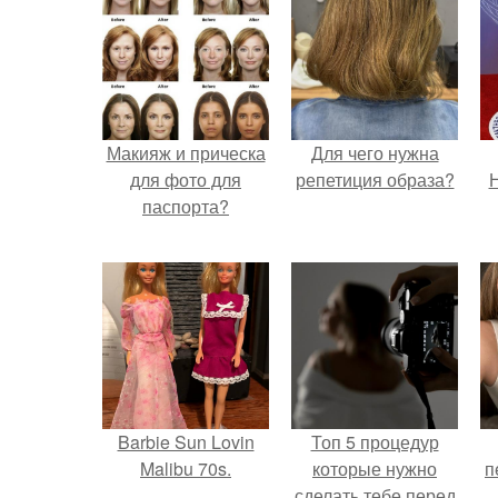
Макияж и прическа
Для чего нужна
для фото для
репетиция образа?
Н
паспорта?
Barbie Sun Lovin
Топ 5 процедур
Malibu 70s.
которые нужно
п
сделать тебе перед