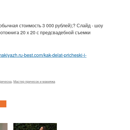
обычная стоимость 3 000 рублей);? Слайд - шоу
Фотокнига 20 х 20 с предсвадебной съемки
makiyazh.ru-best.com/kak-delat-pricheski-i-
рическа
,
Мастер причесок и макияжа