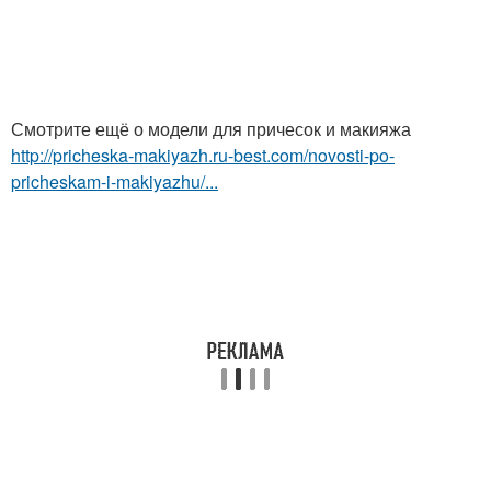
Смотрите ещё о модели для причесок и макияжа
http://pricheska-makiyazh.ru-best.com/novosti-po-
pricheskam-i-makiyazhu/...