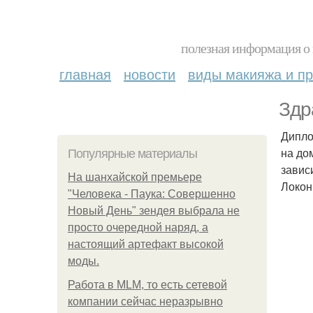
полезная информация о 
главная
новости
виды макияжа и пр
Здр
Дипло
на дом
Популярные материалы
завис
На шанхайской премьере
Локоны
"Человека - Паука: Совершенно
Новый День" зендея выбрала не
просто очередной наряд, а
настоящий артефакт высокой
моды.
Работа в MLM, то есть сетевой
компании сейчас неразрывно