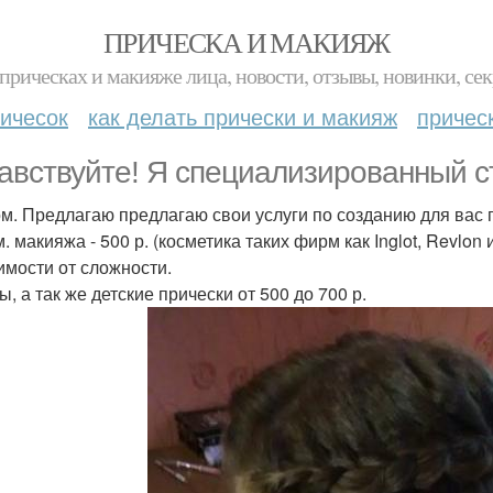
ПРИЧЕСКА И МАКИЯЖ
прическах и макияже лица, новости, отзывы, новинки, сек
ичесок
как делать прически и макияж
причес
авствуйте! Я специализированный ст
м. Предлагаю предлагаю свои услуги по созданию для вас 
. макияжа - 500 р. (косметика таких фирм как Inglot, Revlon 
имости от сложности.
, а так же детские прически от 500 до 700 р.