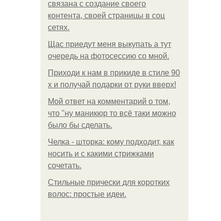
связана с создание своего
контента, своей страницы в соц
сетях.
Щас приедут меня выкупать а тут
очередь на фотосессию со мной.
Приходи к нам в прикиде в стиле 90
х и получай подарки от руки вверх!
Мой ответ на комментарий о том,
что "ну маникюр то всё таки можно
было бы сделать.
Челка - шторка: кому подходит, как
носить и с какими стрижками
сочетать.
Стильные прически для коротких
волос: простые идеи.