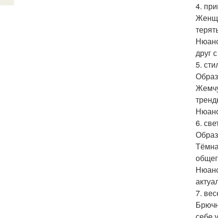
4. пр
Женщи
терят
Нюанс
друг с
5. ст
Образ
Жемчу
тренды
Нюанс
6. св
Образ
Тёмна
общег
Нюанс
актуа
7. ве
Брючн
себе 