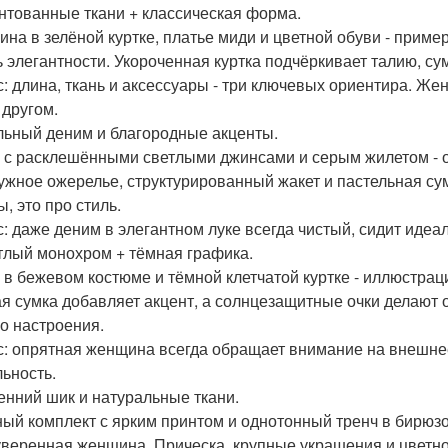
интованные ткани + классическая форма.
на в зелёной куртке, платье миди и цветной обуви - пример 
ь элегантности. Укороченная куртка подчёркивает талию, су
: длина, ткань и аксессуары - три ключевых ориентира. Же
 другом.
ильный деним и благородные акценты.
 с расклешёнными светлыми джинсами и серым жилетом - 
жное ожерелье, структурированный жакет и пастельная су
, это про стиль.
: даже деним в элегантном луке всегда чистый, сидит идеа
етлый монохром + тёмная графика.
 в бежевом костюме и тёмной клетчатой куртке - иллюстрац
я сумка добавляет акцент, а солнцезащитные очки делают 
о настроения.
: опрятная женщина всегда обращает внимание на внешнее
льность.
сенний шик и натуральные ткани.
ый комплект с ярким принтом и однотонный тренч в бирюзов
уверенная женщина. Прическа, крупные украшения и цветной