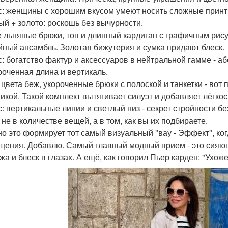
: женщины с хорошим вкусом умеют носить сложные принты 
лый + золото: роскошь без вычурности.
 льняные брюки, топ и длинный кардиган с графичным рису
йный ансамбль. Золотая бижутерия и сумка придают блеск.
: богатство фактур и аксессуаров в нейтральной гамме - аб
ороченная длина и вертикаль.
 цвета беж, укороченные брюки с полоской и танкетки - вот
икой. Такой комплект вытягивает силуэт и добавляет лёгкос
: вертикальные линии и светлый низ - секрет стройности бе
 не в количестве вещей, а в том, как вы их подбираете.
о это формирует тот самый визуальный "вау - Эффект", ко
щения. Добавлю. Самый главный модный прием - это сияющ
жа и блеск в глазах. А ещё, как говорил Пьер карден: "Ухож