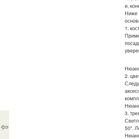
и, ко
Ниже 
основ
1. ко
Приме
посад
увере
Нюанс
2. цве
Следу
аксес
компл
Нюанс
3. тре
Светл
⇦
50". 
Нюанс