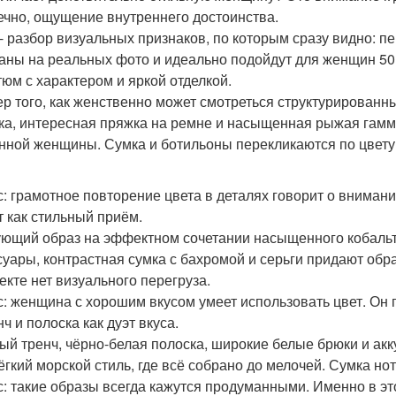
нечно, ощущение внутреннего достоинства.
- разбор визуальных признаков, по которым сразу видно: п
аны на реальных фото и идеально подойдут для женщин 50+
стюм с характером и яркой отделкой.
р того, как женственно может смотреться структурированны
ка, интересная пряжка на ремне и насыщенная рыжая гамма 
нной женщины. Сумка и ботильоны перекликаются по цвету,
: грамотное повторение цвета в деталях говорит о внимани
т как стильный приём.
ющий образ на эффектном сочетании насыщенного кобальт
суары, контрастная сумка с бахромой и серьги придают обра
екте нет визуального перегруза.
: женщина с хорошим вкусом умеет использовать цвет. Он п
нч и полоска как дуэт вкуса.
ый тренч, чёрно-белая полоска, широкие белые брюки и акк
Лёгкий морской стиль, где всё собрано до мелочей. Сумка но
: такие образы всегда кажутся продуманными. Именно в это