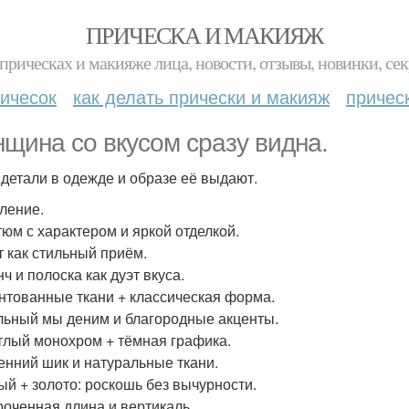
ПРИЧЕСКА И МАКИЯЖ
прическах и макияже лица, новости, отзывы, новинки, сек
ичесок
как делать прически и макияж
причес
щина со вкусом сразу видна.
 детали в одежде и образе её выдают.
ление.
стюм с характером и яркой отделкой.
т как стильный приём.
нч и полоска как дуэт вкуса.
интованные ткани + классическая форма.
ильный мы деним и благородные акценты.
етлый монохром + тёмная графика.
сенний шик и натуральные ткани.
лый + золото: роскошь без вычурности.
ороченная длина и вертикаль.