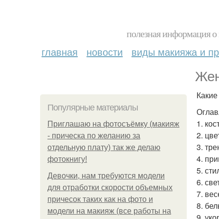
полезная информация о 
главная
новости
виды макияжа и пр
Жен
Какие
Популярные материалы
Оглав
1. ко
Приглашаю на фотосъёмку (макияж
2. цве
- прическа по желанию за
3. тре
отдельную плату) так же делаю
4. пр
фотокнигу!
5. ст
Девочки, нам требуются модели
6. св
для отработки скорости объемных
7. ве
причесок таких как на фото и
8. бе
модели на макияж (все работы на
9. ук