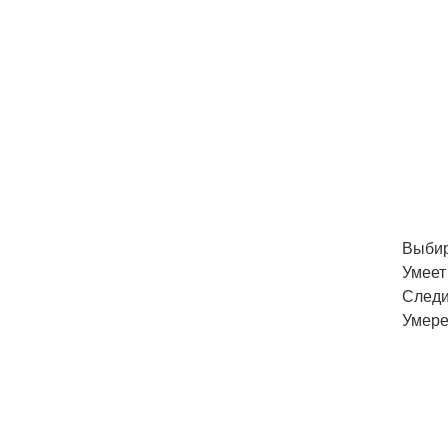
Выбир
Умеет
Следи
Умере