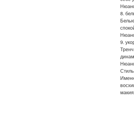
Нюанс
8. бе
Белые
споко
Нюанс
9. ук
Тренч
динам
Нюанс
Стиль
Именн
восхи
макия