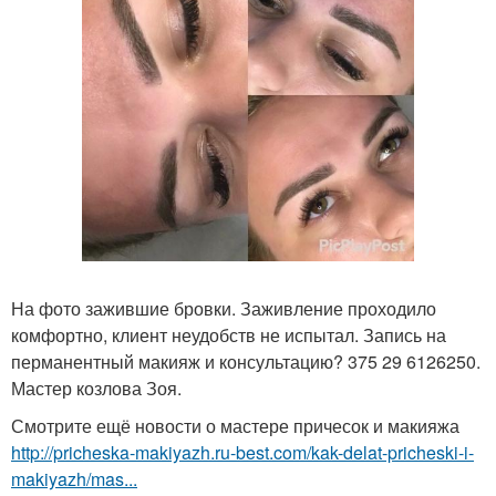
На фото зажившие бровки. Заживление проходило
комфортно, клиент неудобств не испытал. Запись на
перманентный макияж и консультацию? 375 29 6126250.
Мастер козлова Зоя.
Смотрите ещё новости о мастере причесок и макияжа
http://pricheska-makiyazh.ru-best.com/kak-delat-pricheski-i-
makiyazh/mas...