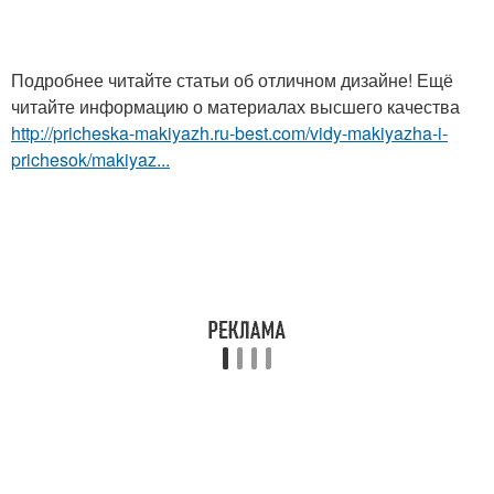
Подробнее читайте статьи об отличном дизайне! Ещё
читайте информацию о материалах высшего качества
http://pricheska-makiyazh.ru-best.com/vidy-makiyazha-i-
prichesok/makiyaz...