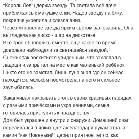
"Король Лев") держа звезду. Та светила всё ярче
приближаясь к макушке ёлки. Надев звезду на ёлку,
покрепче укрепила и слезла вниз.
Через мгновение звезда ярким светом зал озарила. Она
выглядела как диско - шар на дискотеке.
Все трое обнявшись вместе, ещё какое-то время
довольно наблюдали за светящейся звездой.
Снежик так восхитился увиденным, что захлопал в
ладоши и запрыгал на месте как маленький ребёнок.
Никто его не заметил. Лишь луна зная где он сейчас
находится, мельком посмотрела на него и сильнее
заулыбалась.
Заканчивая накрывать стол, в своих красивых нарядах,
с разными причёсками и украшениями, семья
готовилась приступить к празднеству.
Дом был украшен и внутри и снаружи. Домашний очаг
переливался в ярких цветах благодаря рукам отца, а
камин "как Новенький" дарил приятное тепло, как