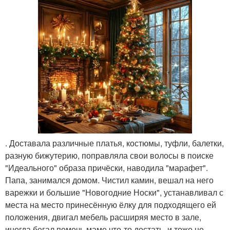
. Доставала различные платья, костюмы, туфли, балетки,
разную бижутерию, поправляла свои волосы в поиске
"Идеального" образа причёски, наводила "марафет".
Папа, занимался домом. Чистил камин, вешал на него
варежки и большие "Новогодние Носки", устанавливал с
места на место принесённую ёлку для подходящего ей
положения, двигал мебель расширяя место в зале,
иногда бегал помочь маме что-то достать, и тоже не