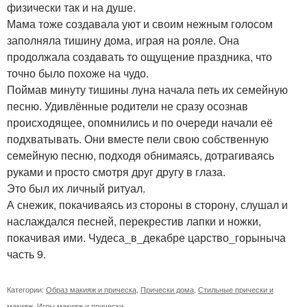
физически так и на душе.
Мама тоже создавала уют и своим нежным голосом
заполняла тишину дома, играя на рояле. Она
продолжала создавать то ощущение праздника, что
точно было похоже на чудо.
Поймав минуту тишины луна начала петь их семейную
песню. Удивлённые родители не сразу осознав
происходящее, опомнились и по очереди начали её
подхватывать. Они вместе пели свою собственную
семейную песню, подходя обнимаясь, дотрагиваясь
руками и просто смотря друг другу в глаза.
Это был их личный ритуал.
А снежик, покачиваясь из стороны в сторону, слушал и
наслаждался песней, перекрестив лапки и ножки,
покачивая ими. Чудеса_в_декабре царство_горыныча
часть 9.
Категории:
Образ макияж и прическа
,
Прически дома
,
Стильные прически и
макияж
,
Игры макияж и прически