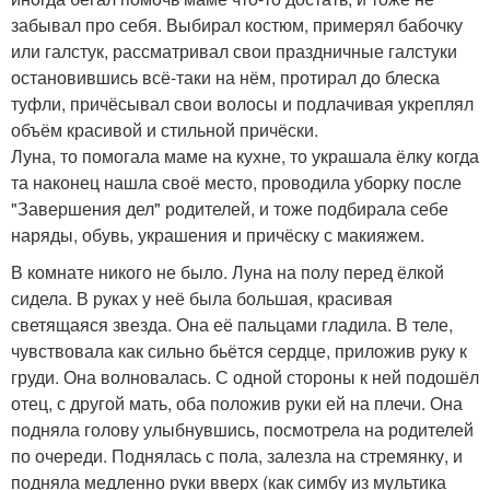
забывал про себя. Выбирал костюм, примерял бабочку
или галстук, рассматривал свои праздничные галстуки
остановившись всё-таки на нём, протирал до блеска
туфли, причёсывал свои волосы и подлачивая укреплял
объём красивой и стильной причёски.
Луна, то помогала маме на кухне, то украшала ёлку когда
та наконец нашла своё место, проводила уборку после
"Завершения дел" родителей, и тоже подбирала себе
наряды, обувь, украшения и причёску с макияжем.
В комнате никого не было. Луна на полу перед ёлкой
сидела. В руках у неё была большая, красивая
светящаяся звезда. Она её пальцами гладила. В теле,
чувствовала как сильно бьётся сердце, приложив руку к
груди. Она волновалась. С одной стороны к ней подошёл
отец, с другой мать, оба положив руки ей на плечи. Она
подняла голову улыбнувшись, посмотрела на родителей
по очереди. Поднялась с пола, залезла на стремянку, и
подняла медленно руки вверх (как симбу из мультика