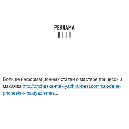
Больше информационных статей о мастере причесок и
макияжа
http://pricheska-makiyazh.ru-best.com/kak-delat-
pricheski-i-makiyazh/mas...