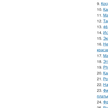
9.
Ког
10.
Ка
11.
Ма
12.
Та
13.
46
14.
Ис
15.
Эк
16.
Не
краса
17.
Ма
18.
Эт
19.
Ph
20.
Ка
21.
Ро
22.
На
23.
Фи
плать
24.
Фо
25.
Ра