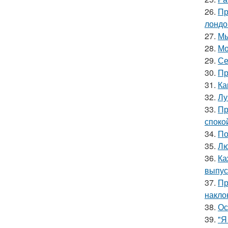
26.
Пр
лондо
27.
Мы
28.
Мо
29.
Се
30.
Пр
31.
Ка
32.
Лу
33.
Пр
споко
34.
По
35.
Лю
36.
Ка
выпус
37.
Пр
накло
38.
Ос
39.
"Я