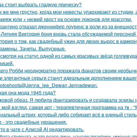
да стоит выбрать гладкую прическу?
к же мне грустно, когда мои невесты упархивают из студии, 
кияж юли + низкий хвост на основе локонов для красотки.
рантино отказал дженнифер лоуренс в роли из-за внешност
-Летняя Виктория боня вновь стала обсуждаемой персоной
тория о том, как свадебный ужин для двоих вырос в камерн
замены. Зачеты. Выпускные.
смотря на статус одной из самых красивых звёзд голливуда,
вицей.
рго Робби неоднократно поражала фанатов своим необычн
и элегантные серьги станут идеальным дополнением вашего
otoshoots@Jenna_lee_Dewan Jennadewan.
кая она мода 1945 года?
ковой образ. Я любила фантазировать и создавала эскизы н
 мой взгляд, самая арт - терапевтичная программа на тв - 
нальный штрих, который либо собирает всё в единый стиль
е - это свадебные украшения.
то в чате с Алисой AI редактировать.
бота студента, и это всего лишь начало практики, именно э