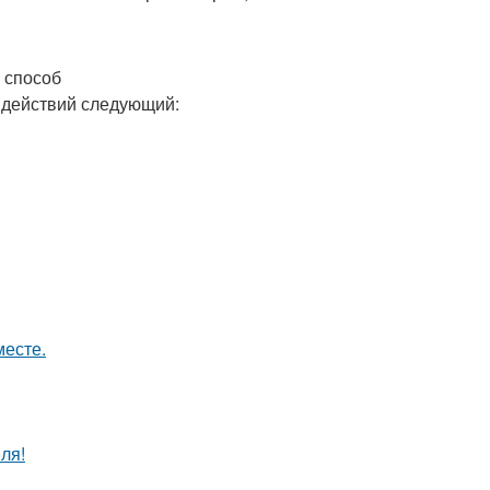
 способ
 действий следующий:
месте.
ля!