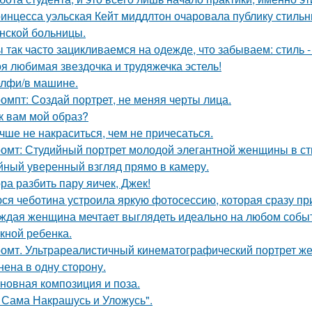
инцесса уэльская Кейт миддлтон очаровала публику стильн
нской больницы.
 так часто зацикливаемся на одежде, что забываем: стиль 
я любимая звездочка и трудяжечка эстель!
лфи/в машине.
омпт: Создай портрет, не меняя черты лица.
к вам мой образ?
чше не накраситься, чем не причесаться.
омт: Студийный портрет молодой элегантной женщины в стил
йный уверенный взгляд прямо в камеру.
ра разбить пару яичек, Джек!
ся чеботина устроила яркую фотосессию, которая сразу пр
ждая женщина мечтает выглядеть идеально на любом событи
кной ребенка.
омт. Ультрареалистичный кинематографический портрет жен
нена в одну сторону.
новная композиция и поза.
 Сама Накрашусь и Уложусь".