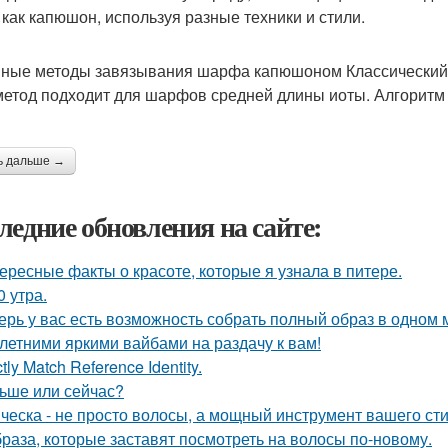
как капюшон, используя разные техники и стили.
ные методы завязывания шарфа капюшоном Классический
метод подходит для шарфов средней длины иоты. Алгоритм
ь дальше →
ледние обновления на сайте:
ересные факты о красоте, которые я узнала в питере.
0 утра.
ерь у вас есть возможность собрать полный образ в одном 
 летними яркими вайбами на раздачу к вам!
ctly Match Reference Identity.
ьше или сейчас?
ческа - не просто волосы, а мощный инструмент вашего сти
браза, которые заставят посмотреть на волосы по-новому.