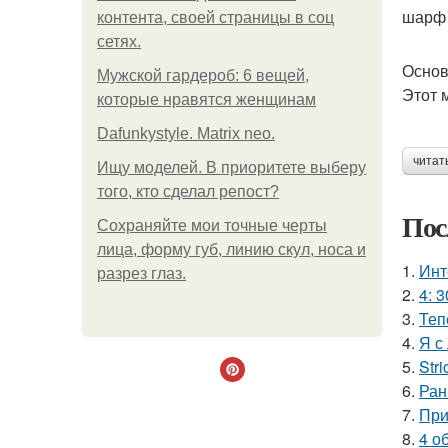
шарф 
контента, своей страницы в соц
сетях.
Основ
Мужской гардероб: 6 вещей,
Этот 
которые нравятся женщинам
Dafunkystyle. Matrix neo.
читат
Ищу моделей. В приоритете выберу
того, кто сделал репост?
Пос
Сохраняйте мои точные черты
лица, форму губ, линию скул, носа и
1.
Инт
разрез глаз.
2.
4: 3
3.
Теп
4.
Я с
5.
Stri
6.
Ран
7.
При
8.
4 о