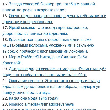
15.
Звезда соцсетей Оливер три погиб в страшной
авиакатастрофе в возрасте 32 лет.
16.
Очень редко находится повод сделать себе макияж и
прическу у профессионала.
17.
Яркий макияж - это всегда про настроение,
уверенность и внимание к деталям.
18.
Красивая женщина с роскошными длинными
каштановыми волосами, уложенными в стильную
высокую причёску с ниспадающими локонами.
19.
Марго Робби: "Я Никогда не Считала Себя
Красивой".
20.
Джиджи хадид отказалась от модных "Размытых губ"
ради этого соблазнительного макияжа из 90-х.
21.
Описание сережек: Эти элегантные серьги станут
идеальным дополнением вашего образа, подчеркнув
вашу утонченность и вкус.
22.
Какая она мода 1945 года?
23.
Ninasocialmedia@Ninadobrevsnews
Ninadobrev@Ninadobrevsnews Nina@Ninadobrevsn.