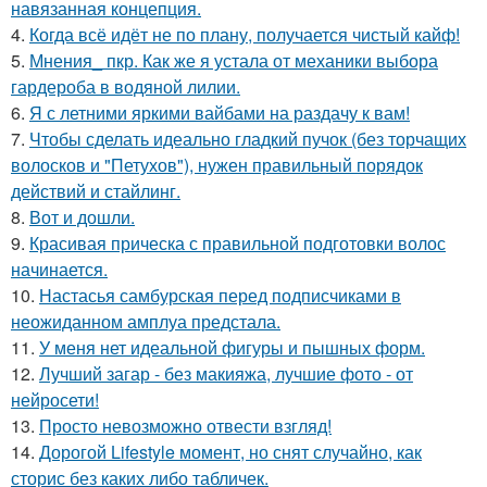
навязанная концепция.
4.
Когда всё идёт не по плану, получается чистый кайф!
5.
Мнения_ пкр. Как же я устала от механики выбора
гардероба в водяной лилии.
6.
Я с летними яркими вайбами на раздачу к вам!
7.
Чтобы сделать идеально гладкий пучок (без торчащих
волосков и "Петухов"), нужен правильный порядок
действий и стайлинг.
8.
Вот и дошли.
9.
Красивая прическа с правильной подготовки волос
начинается.
10.
Настасья самбурская перед подписчиками в
неожиданном амплуа предстала.
11.
У меня нет идеальной фигуры и пышных форм.
12.
Лучший загар - без макияжа, лучшие фото - от
нейросети!
13.
Просто невозможно отвести взгляд!
14.
Дорогой Lifestyle момент, но снят случайно, как
сторис без каких либо табличек.