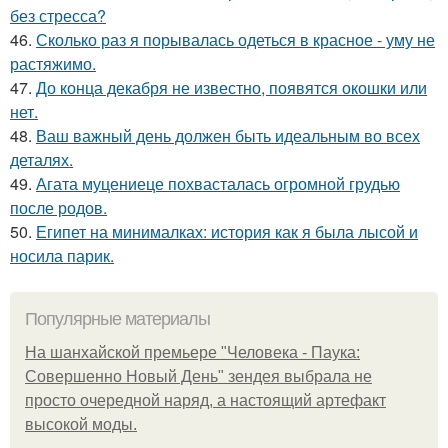
без стресса?
46.
Сколько раз я порывалась одеться в красное - уму не
растяжимо.
47.
До конца декабря не известно, появятся окошки или
нет.
48.
Ваш важный день должен быть идеальным во всех
деталях.
49.
Агата муцениеце похвасталась огромной грудью
после родов.
50.
Египет на минималках: история как я была лысой и
носила парик.
Популярные материалы
На шанхайской премьере "Человека - Паука:
Совершенно Новый День" зендея выбрала не
просто очередной наряд, а настоящий артефакт
высокой моды.