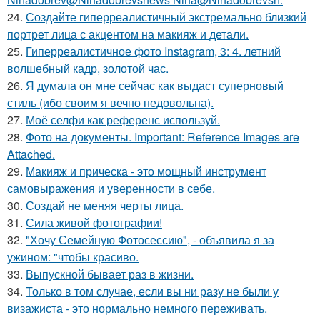
24.
Создайте гиперреалистичный экстремально близкий
портрет лица с акцентом на макияж и детали.
25.
Гиперреалистичное фото Instagram, 3: 4. летний
волшебный кадр, золотой час.
26.
Я думала он мне сейчас как выдаст суперновый
стиль (ибо своим я вечно недовольна).
27.
Моё селфи как референс используй.
28.
Фото на документы. Important: Reference Images are
Attached.
29.
Макияж и прическа - это мощный инструмент
самовыражения и уверенности в себе.
30.
Создай не меняя черты лица.
31.
Сила живой фотографии!
32.
"Хочу Семейную Фотосессию", - объявила я за
ужином: "чтобы красиво.
33.
Выпускной бывает раз в жизни.
34.
Только в том случае, если вы ни разу не были у
визажиста - это нормально немного переживать.