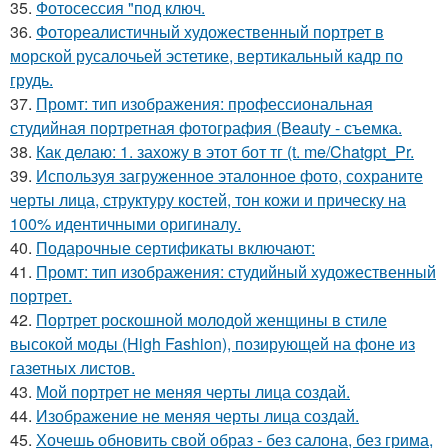
35.
Фотосессия "под ключ.
36.
Фотореалистичный художественный портрет в
морской русалочьей эстетике, вертикальный кадр по
грудь.
37.
Промт: тип изображения: профессиональная
студийная портретная фотография (Beauty - съемка.
38.
Как делаю: 1. захожу в этот бот тг (t. me/Chatgpt_Pr.
39.
Используя загруженное эталонное фото, сохраните
черты лица, структуру костей, тон кожи и прическу на
100% идентичными оригиналу.
40.
Подарочные сертификаты включают:
41.
Промт: тип изображения: студийный художественный
портрет.
42.
Портрет роскошной молодой женщины в стиле
высокой моды (High Fashion), позирующей на фоне из
газетных листов.
43.
Мой портрет не меняя черты лица создай.
44.
Изображение не меняя черты лица создай.
45.
Хочешь обновить свой образ - без салона, без грима,