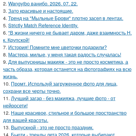
2.
Wangyibo ванибо. 2026. 07. 22.
3.
Зато красивые и настоящие.
4.
Тренд на "Мыльные Брови" плотно засел в лентах.
5.
Strictly Match Reference Identity.
6.
"В жизни ничего не бывает даром, даже взаимность Н.
к. Крупской!
7.
История! Помните мне цветочки подарили?
8.
Мастера, милые, у меня такая радость случалась!
9.
Для выпускницы макияж - это не просто косметика, а
часть образа, которая останется на фотографиях на всю
жизнь.
10.
Промт. Используй загруженное фото для лица,
сохрани все черты точно.
11.
Лучший загар - без макияжа, лучшие фото - от
нейросети!
12.
Наше красивое, стильное и большое пространство
для вашей красоты.
13.
Выпускной - это не просто праздник.
14.
Бьюти - тренды лета 2026, которые выбирают