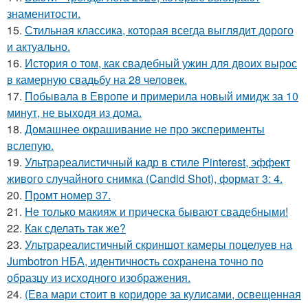
знаменитости.
15.
Стильная классика, которая всегда выглядит дорого
и актуально.
16.
История о том, как свадебный ужин для двоих вырос
в камерную свадьбу на 28 человек.
17.
Побывала в Европе и примерила новый имидж за 10
минут, не выходя из дома.
18.
Домашнее окрашивание не про эксперименты
вслепую.
19.
Ультрареалистичный кадр в стиле Pinterest, эффект
живого случайного снимка (Candid Shot), формат 3: 4.
20.
Промт номер 37.
21.
He только макияж и прическа бывают свадебными!
22.
Как сделать так же?
23.
Ультрареалистичный скриншот камеры поцелуев на
Jumbotron НБА, идентичность сохранена точно по
образцу из исходного изображения.
24.
(Ева мари стоит в коридоре за кулисами, освещенная