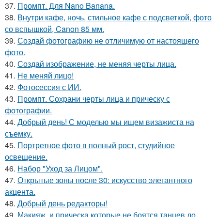
37.
Промпт. Для Nano Banana.
38.
Внутри кафе, ночь, стильное кафе с подсветкой, фото
со вспышкой, Canon 85 мм.
39.
Создай фотографию не отличимую от настоящего
фото.
40.
Создай изображение, не меняя черты лица.
41.
Не меняй лицо!
42.
Фотосессия с ИИ.
43.
Промпт. Сохрани черты лица и прическу с
фотографии.
44.
Добрый день! С моделью мы ищем визажиста на
съемку.
45.
Портретное фото в полный рост, студийное
освещение.
46.
Набор "Уход за Лицом".
47.
Открытые зоны после 30: искусство элегантного
акцента.
48.
Добрый день редакторы!
49.
Макияж, и прическа которые не боятся танцев до