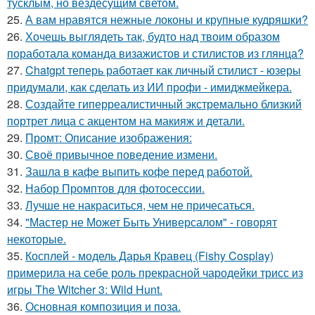
тусклым, но вездесущим светом.
25.
А вам нравятся нежные локоны и крупные кудряшки?
26.
Хочешь выглядеть так, будто над твоим образом
поработала команда визажистов и стилистов из глянца?
27.
Chatgpt теперь работает как личный стилист - юзеры
придумали, как сделать из ИИ профи - имиджмейкера.
28.
Создайте гиперреалистичный экстремально близкий
портрет лица с акцентом на макияж и детали.
29.
Промт: Описание изображения:
30.
Своё привычное поведение измени.
31.
Зашла в кафе выпить кофе перед работой.
32.
Набор Промптов для фотосессии.
33.
Лучше не накраситься, чем не причесаться.
34.
"Мастер не Может Быть Универсалом" - говорят
некоторые.
35.
Косплей - модель Дарья Кравец (Fishy Cosplay)
примерила на себе роль прекрасной чародейки трисс из
игры The Witcher 3: Wild Hunt.
36.
Основная композиция и поза.