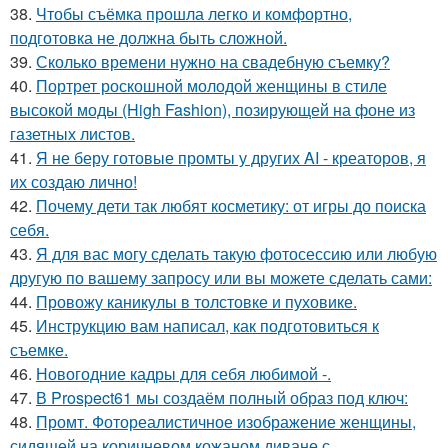
38.
Чтобы съёмка прошла легко и комфортно,
подготовка не должна быть сложной.
39.
Сколько времени нужно на свадебную съемку?
40.
Портрет роскошной молодой женщины в стиле
высокой моды (High Fashion), позирующей на фоне из
газетных листов.
41.
Я не беру готовые промты у других AI - креаторов, я
их создаю лично!
42.
Почему дети так любят косметику: от игры до поиска
себя.
43.
Я для вас могу сделать такую фотосессию или любую
другую по вашему запросу или вы можете сделать сами:
44.
Провожу каникулы в толстовке и пуховике.
45.
Инструкцию вам написал, как подготовиться к
съемке.
46.
Новогодние кадры для себя любимой -.
47.
В Prospect61 мы создаём полный образ под ключ:
48.
Промт. Фотореалистичное изображение женщины,
сидящей на коричневом кожаном диване с