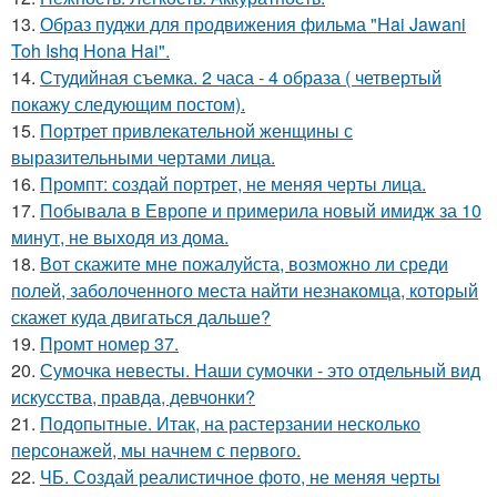
13.
Образ пуджи для продвижения фильма "Hai Jawani
Toh Ishq Hona Hai".
14.
Студийная съемка. 2 часа - 4 образа ( четвертый
покажу следующим постом).
15.
Портрет привлекательной женщины с
выразительными чертами лица.
16.
Промпт: создай портрет, не меняя черты лица.
17.
Побывала в Европе и примерила новый имидж за 10
минут, не выходя из дома.
18.
Вот скажите мне пожалуйста, возможно ли среди
полей, заболоченного места найти незнакомца, который
скажет куда двигаться дальше?
19.
Промт номер 37.
20.
Сумочка невесты. Наши сумочки - это отдельный вид
искусства, правда, девчонки?
21.
Подопытные. Итак, на растерзании несколько
персонажей, мы начнем с первого.
22.
ЧБ. Создай реалистичное фото, не меняя черты