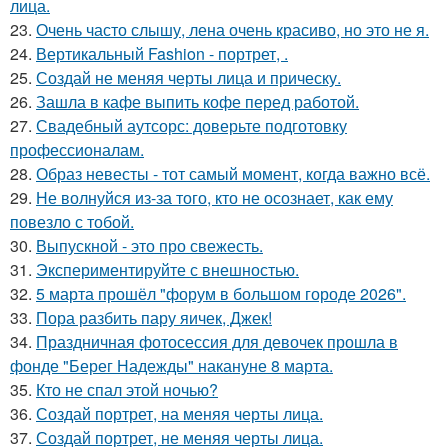
лица.
23.
Очень часто слышу, лена очень красиво, но это не я.
24.
Вертикальный Fashion - портрет, .
25.
Создай не меняя черты лица и прическу.
26.
Зашла в кафе выпить кофе перед работой.
27.
Свадебный аутсорс: доверьте подготовку
профессионалам.
28.
Образ невесты - тот самый момент, когда важно всё.
29.
Не волнуйся из-за того, кто не осознает, как ему
повезло с тобой.
30.
Выпускной - это про свежесть.
31.
Экспериментируйте с внешностью.
32.
5 марта прошёл "форум в большом городе 2026".
33.
Пора разбить пару яичек, Джек!
34.
Праздничная фотосессия для девочек прошла в
фонде "Берег Надежды" накануне 8 марта.
35.
Кто не спал этой ночью?
36.
Создай портрет, на меняя черты лица.
37.
Создай портрет, не меняя черты лица.