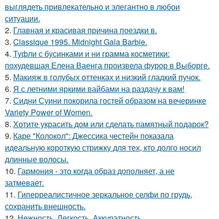
выглядеть привлекательно и элегантно в любои
ситуации.
2.
Главная и красивая причина поездки в.
3.
Classique 1995. Midnight Gala Barbie.
4.
Туфли с бусинками и ни грамма косметики:
похудевшая Елена Ваенга произвела фурор в Выборге.
5.
Макияж в голубых оттенках и низкий гладкий пучок.
6.
Я с летними яркими вайбами на раздачу к вам!
7.
Сидни Суини покорила гостей образом на вечеринке
Variety Power of Women.
8.
Хотите украсить дом или сделать памятный подарок?
9.
Каре "Колокол": Джессика честейн показала
идеальную короткую стрижку для тех, кто долго носил
длинные волосы.
10.
Гармония - это когда образ дополняет, а не
затмевает.
11.
Гиперреалистичное зеркальное селфи по грудь,
сохранить внешность.
12.
Нежность. Легкость. Аккуратность.