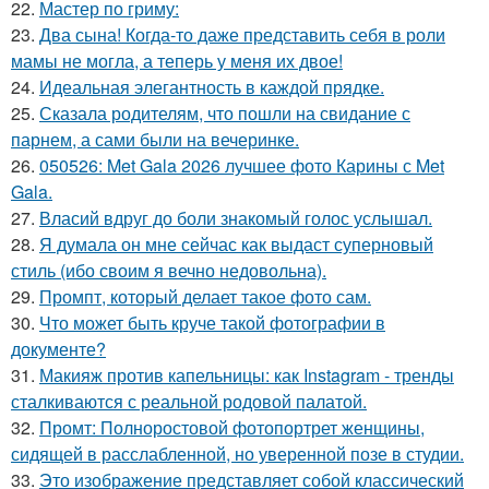
22.
Мастер по гриму:
23.
Два сына! Когда-то даже представить себя в роли
мамы не могла, а теперь у меня их двое!
24.
Идеальная элегантность в каждой прядке.
25.
Сказала родителям, что пошли на свидание с
парнем, а сами были на вечеринке.
26.
050526: Met Gala 2026 лучшее фото Карины с Met
Gala.
27.
Власий вдруг до боли знакомый голос услышал.
28.
Я думала он мне сейчас как выдаст суперновый
стиль (ибо своим я вечно недовольна).
29.
Промпт, который делает такое фото сам.
30.
Что может быть круче такой фотографии в
документе?
31.
Макияж против капельницы: как Instagram - тренды
сталкиваются с реальной родовой палатой.
32.
Промт: Полноростовой фотопортрет женщины,
сидящей в расслабленной, но уверенной позе в студии.
33.
Это изображение представляет собой классический