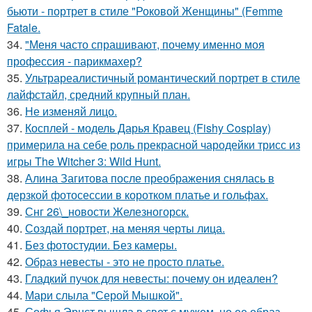
бьюти - портрет в стиле "Роковой Женщины" (Femme
Fatale.
34.
"Меня часто спрашивают, почему именно моя
профессия - парикмахер?
35.
Ультрареалистичный романтический портрет в стиле
лайфстайл, средний крупный план.
36.
Не изменяй лицо.
37.
Косплей - модель Дарья Кравец (Fishy Cosplay)
примерила на себе роль прекрасной чародейки трисс из
игры The Witcher 3: Wild Hunt.
38.
Алина Загитова после преображения снялась в
дерзкой фотосессии в коротком платье и гольфах.
39.
Снг 26\_новости Железногорск.
40.
Создай портрет, на меняя черты лица.
41.
Без фотостудии. Без камеры.
42.
Образ невесты - это не просто платье.
43.
Гладкий пучок для невесты: почему он идеален?
44.
Мари слыла "Серой Мышкой".
45.
Софья Эрнст вышла в свет с мужем, но ее образ