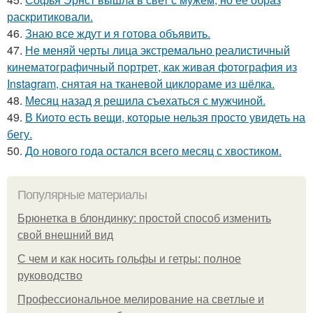
раскритиковали.
46.
Знаю все ждут и я готова объявить.
47.
Не меняй черты лица экстремально реалистичный
кинематографичный портрет, как живая фотография из
Instagram, снятая на тканевой циклораме из шёлка.
48.
Мeсяц назад я решила съeхаться с мужчиной.
49.
В Киото есть вещи, которые нельзя просто увидеть на
бегу.
50.
До нового года остался всего месяц с хвостиком.
Популярные материалы
Брюнетка в блондинку: простой способ изменить
свой внешний вид
С чем и как носить гольфы и гетры: полное
руководство
Профессиональное мелирование на светлые и