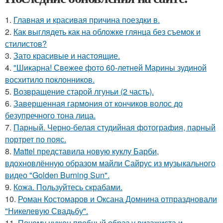
1.
Главная и красивая причина поездки в.
2.
Как выглядеть как на обложке глянца без съемок и
стилистов?
3.
Зато красивые и настоящие.
4.
"Шикарна! Свежее фото 60-летней Марины зудиной
восхитило поклонников.
5.
Возвращение старой лгуньи (2 часть).
6.
Завершенная гармония от кончиков волос до
безупречного тона лица.
7.
Парный. Черно-белая студийная фотография, парный
портрет по пояс.
8.
Mattel представила новую куклу Барби,
вдохновлённую образом майли Сайрус из музыкального
видео "Golden Burning Sun".
9.
Кожа. Пользуйтесь скрабами.
10.
Роман Костомаров и Оксана Домнина отпраздновали
"Никелевую Свадьбу".
11.
Почему нужен пробный образ у визажиста и