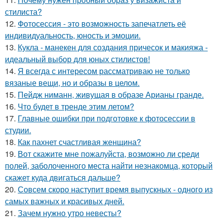
стилиста?
12.
Фотосессия - это возможность запечатлеть её
индивидуальность, юность и эмоции.
13.
Кукла - манекен для создания причесок и макияжа -
идеальный выбор для юных стилистов!
14.
Я всегда с интересом рассматриваю не только
вязаные вещи, но и образы в целом.
15.
Пейдж ниманн, живущая в образе Арианы гранде.
16.
Что будет в тренде этим летом?
17.
Главные ошибки при подготовке к фотосессии в
студии.
18.
Как пахнет счастливая женщина?
19.
Вот скажите мне пожалуйста, возможно ли среди
полей, заболоченного места найти незнакомца, который
скажет куда двигаться дальше?
20.
Совсем скоро наступит время выпускных - одного из
самых важных и красивых дней.
21.
Зачем нужно утро невесты?