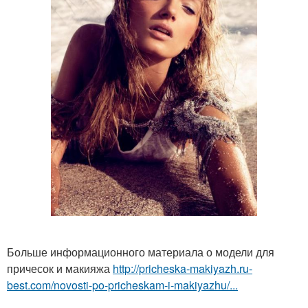
Больше информационного материала о модели для
причесок и макияжа
http://pricheska-makiyazh.ru-
best.com/novosti-po-pricheskam-i-makiyazhu/...