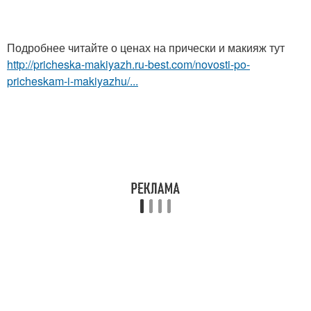
Подробнее читайте о ценах на прически и макияж тут
http://pricheska-makiyazh.ru-best.com/novosti-po-
pricheskam-i-makiyazhu/...