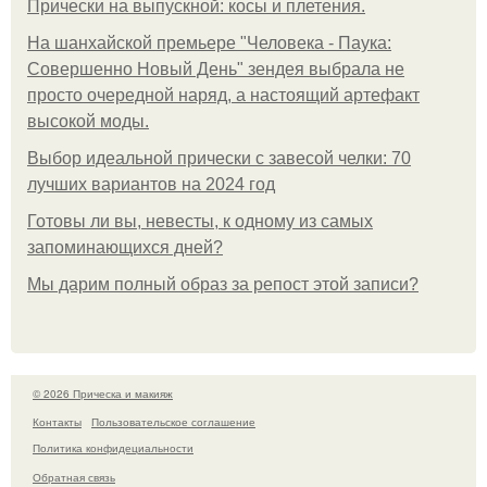
Прически на выпускной: косы и плетения.
На шанхайской премьере "Человека - Паука:
Совершенно Новый День" зендея выбрала не
просто очередной наряд, а настоящий артефакт
высокой моды.
Выбор идеальной прически с завесой челки: 70
лучших вариантов на 2024 год
Готовы ли вы, невесты, к одному из самых
запоминающихся дней?
Мы дарим полный образ за репост этой записи?
© 2026 Прическа и макияж
Контакты
Пользовательское соглашение
Политика конфидециальности
Обратная связь