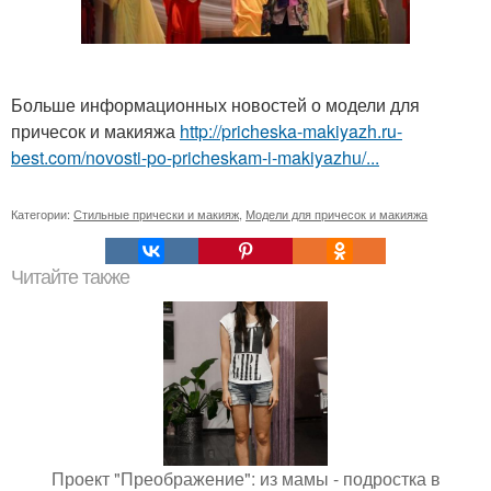
Больше информационных новостей о модели для
причесок и макияжа
http://pricheska-makiyazh.ru-
best.com/novosti-po-pricheskam-i-makiyazhu/...
Категории:
Стильные прически и макияж
,
Модели для причесок и макияжа
Читайте также
Проект "Преображение": из мамы - подростка в