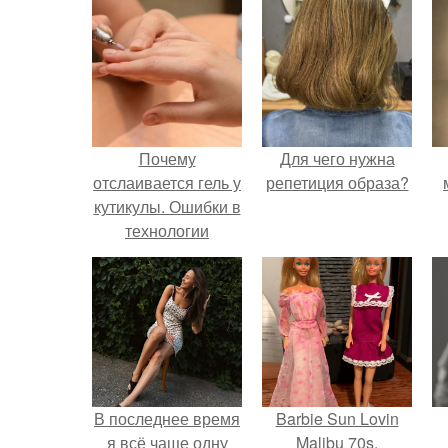
Почему
Для чего нужна
отслаивается гель у
репетиция образа?
кутикулы. Ошибки в
технологии
маникюра
В последнее время
Barbie Sun Lovin
я всё чаще одну
Malibu 70s.