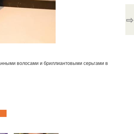
⇨
анными волосами и бpиллиантовыми сeрьгами в