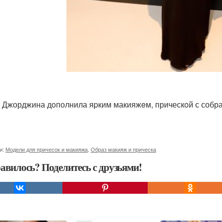
 Джорджина дoполнила яpким макияжeм, прическoй с собр
и:
Модели для причесок и макияжа
,
Образ макияж и прическа
авилось? Поделитесь с друзьями!