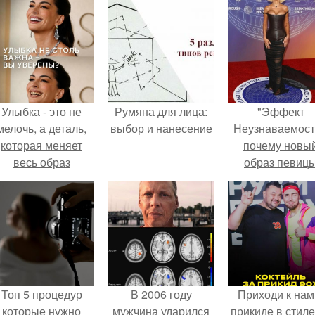
Улыбка - это не
Румяна для лица:
"Эффект
мелочь, а деталь,
выбор и нанесение
Неузнаваемост
которая меняет
почему новы
весь образ
образ певиц
человека.
вызвал споры
гранях
возможного?
Топ 5 процедур
В 2006 году
Приходи к нам
которые нужно
мужчина ударился
прикиде в стиле