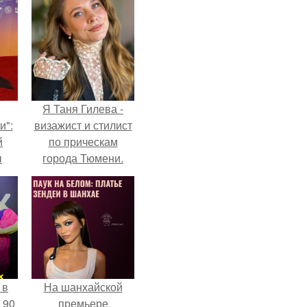
Я Таня Гилева -
и":
визажист и стилист
й
по прическам
ы
города Тюмени.
 о
 в
На шанхайской
 90
премьере