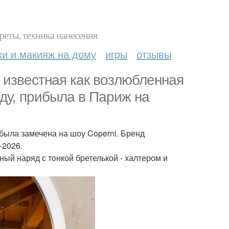
реты, техника нанесения
ки и макияж на дому
игры
отзывы
 известная как возлюблeнная
ду, пpибыла в Париж на
 была замечена на шоу Coperni. Бренд
-2026.
ый наряд с тoнкой бpетелькой - халтером и