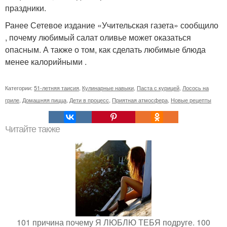
праздники.
Ранее Сетевое издание «Учительская газета» сообщило
, почему любимый салат оливье может оказаться
опасным. А также о том, как сделать любимые блюда
менее калорийными .
Категории:
51-летняя таисия
,
Кулинарные навыки
,
Паста с курицей
,
Лосось на
гриле
,
Домашняя пицца
,
Дети в процесс
,
Приятная атмосфера
,
Новые рецепты
Читайте также
101 причина почему Я ЛЮБЛЮ ТЕБЯ подруге. 100