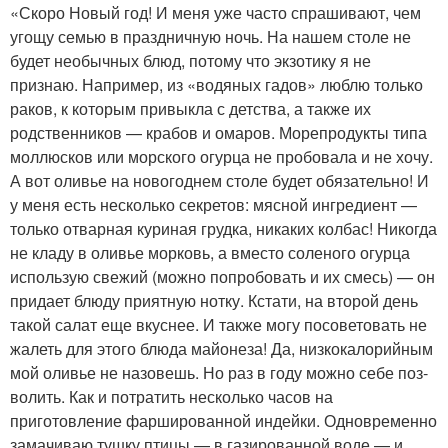
«Скоро Новый год! И меня уже часто спрашивают, чем
угощу семью в празднич­ную ночь. На нашем столе не
будет необычных блюд, потому что экзотику я не
признаю. Например, из «водяных гадов» люблю только
раков, к которым привыкла с детства, а также их
родственников — крабов и омаров. Морепродукты типа
моллюсков или морского огурца не пробовала и не хочу.
А вот оливье на новогоднем столе будет обязательно! И
у меня есть несколько секретов: мясной ингредиент —
только отварная куриная грудка, никаких колбас! Никогда
не кладу в оливье морковь, а вместо соленого огурца
использую свежий (можно попробовать и их смесь) — он
придает блюду приятную нотку. Кстати, на второй день
такой салат еще вкуснее. И также могу посоветовать не
жалеть для этого блюда майо­неза! Да, низкокалорийным
мой оливье не назовешь. Но раз в году можно себе поз­
волить. Как и потратить несколько часов на
приготовление фаршированной индейки. Одновременно
замачиваю тушку птицы — в газированной воде — и