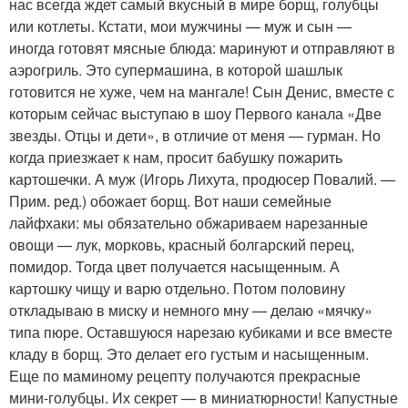
нас всегда ждет самый вкусный в мире борщ, голубцы
или котлеты. Кстати, мои мужчины — муж и сын —
иногда готовят мясные блюда: маринуют и отправляют в
аэрогриль. Это супермашина, в которой шашлык
готовится не хуже, чем на мангале! Сын Денис, вместе с
которым сейчас выступаю в шоу Первого канала «Две
звезды. Отцы и дети», в отличие от меня — гурман. Но
когда приезжает к нам, просит бабушку пожарить
картошечки. А муж (Игорь Лихута, продюсер Повалий. —
Прим. ред.) обожает борщ. Вот наши семейные
лайфхаки: мы обязательно обжариваем нарезанные
овощи — лук, морковь, красный болгарский перец,
помидор. Тогда цвет получается насыщенным. А
картошку чищу и варю отдельно. Потом половину
откладываю в миску и немного мну — делаю «мячку»
типа пюре. Оставшуюся нарезаю кубиками и все вместе
кладу в борщ. Это делает его густым и насыщенным.
Еще по маминому рецепту получаются прекрасные
мини-голубцы. Их секрет — в миниатюрности! Капустные