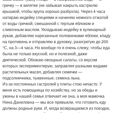
гречку — в кипятке (не забывая накрыть кастрюлю
крышкой, чтобы крупа хорошо разбухла). Через 4 часа
натираю индейку специями и начиняю немного отжатой
от воды гречкой, смешанной с тертым яблоком и
сливочным маслом. Укладываю индейку в кулинарный
рукав, добавляю нарезанные половинками яблоки, кладу
на противень и отправляю в духовку, разогретую до 200
°С, на 3—4 часа. Но вообще-то я очень слежу, чтобы еда
была не только вкусной, но и полезной, даже
диетической. Обожаю овощные салаты, со вкусом
которых экспериментирую, заправляя разными видами
растительных масел, добавляя семечки —
подсолнечника, тыквенные, семена льна.
Из-за постоянных гастролей у плиты стою нечасто. У
меня есть помощница по хозяйству, но за обеды и
ужины в нашей семье отвечает не она, а моя мамочка
Нина Даниловна — мы все привыкли, что готовить еду
должны родные руки. И, когда возвращаемся из поездок,