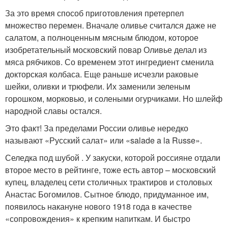
За это время способ приготовления претерпел
множество перемен. Вначале оливье считался даже не
салатом, а полноценным мясным блюдом, которое
изобретательный московский повар Оливье делал из
мяса рябчиков. Со временем этот ингредиент сменила
докторская колбаса. Еще раньше исчезли раковые
шейки, оливки и трюфели. Их заменили зеленым
горошком, морковью, и солеными огурчиками. Но шлейф
народной славы остался.
Это факт! За пределами России оливье нередко
называют «Русский салат» или «salade a la Russe».
Селедка под шубой . У закуски, которой россияне отдали
второе место в рейтинге, тоже есть автор – московский
купец, владелец сети столичных трактиров и столовых
Анастас Богомилов. Сытное блюдо, придуманное им,
появилось накануне нового 1918 года в качестве
«сопровождения» к крепким напиткам. И быстро