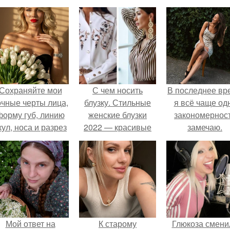
Сохраняйте мои
С чем носить
В последнее вр
очные черты лица,
блузку. Стильные
я всё чаще од
форму губ, линию
женские блузки
закономернос
кул, носа и разрез
2022 — красивые
замечаю.
глаз.
новинки
Мой ответ на
К старому
Глюкоза смени