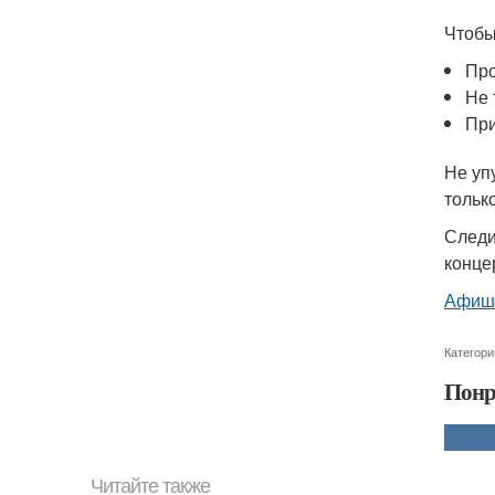
Чтобы
Про
Не 
При
Не уп
тольк
Следи
конце
Афиша
Категори
Понр
Читайте также