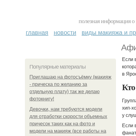
полезная информация о 
главная
новости
виды макияжа и пр
Афи
Если 
котор
Популярные материалы
в Яро
Приглашаю на фотосъёмку (макияж
Кто
- прическа по желанию за
отдельную плату) так же делаю
фотокнигу!
Групп
хип-х
Девочки, нам требуются модели
у слу
для отработки скорости объемных
причесок таких как на фото и
Если 
модели на макияж (все работы на
фанат