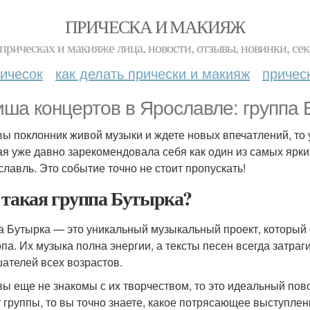
ПРИЧЕСКА И МАКИЯЖ
прическах и макияже лица, новости, отзывы, новинки, сек
ичесок
как делать прически и макияж
причес
ша концертов в Ярославле: группа 
вы поклонник живой музыки и ждете новых впечатлений, то у
ая уже давно зарекомендовала себя как один из самых ярки
славль. Это событие точно не стоит пропускать!
 такая группа Бутырка?
а Бутырка — это уникальный музыкальный проект, который 
опа. Их музыка полна энергии, а тексты песен всегда затра
шателей всех возрастов.
вы еще не знакомы с их творчеством, то это идеальный пово
 группы, то вы точно знаете, какое потрясающее выступлен