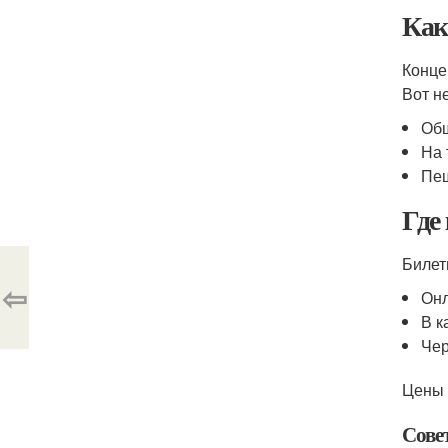
Как
Конце
Вот н
Общ
На 
Пеш
Где
Билет
⇦
Онл
В к
Чер
Цены 
Сове