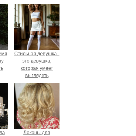
емя
Стильная девушка -
ну
это девушка,
ть
которая умеет
выглядеть
привлекательно и
элегантно в любои
ситуации.
ла
Локоны для