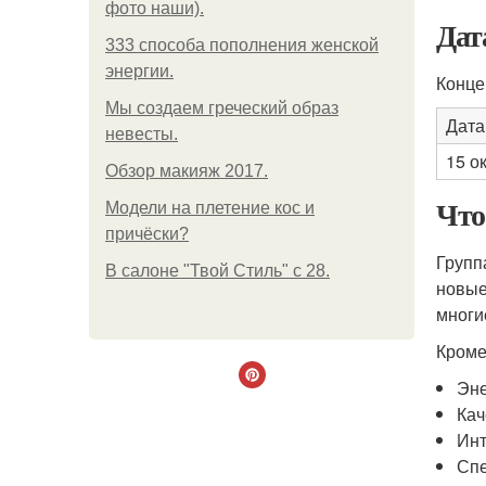
фото наши).
Дат
333 способа пополнения женской
энергии.
Конце
Мы создаем греческий образ
Дата
невесты.
15 о
Обзор макияж 2017.
Что
Модели на плетение кос и
причёски?
Групп
В салоне "Твой Стиль" с 28.
новые
многи
Кроме
Эне
Кач
Инт
Спе