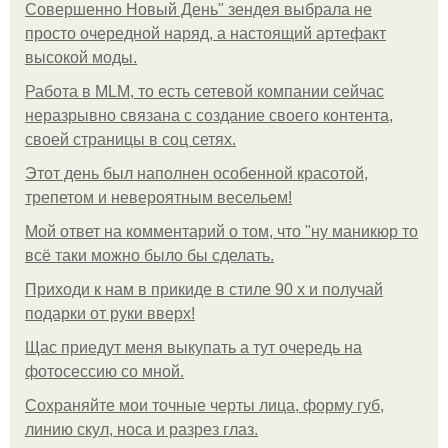
Совершенно Новый День" зендея выбрала не
просто очередной наряд, а настоящий артефакт
высокой моды.
Работа в MLM, то есть сетевой компании сейчас
неразрывно связана с создание своего контента,
своей страницы в соц сетях.
Этот день был наполнен особенной красотой,
трепетом и невероятным весельем!
Мой ответ на комментарий о том, что "ну маникюр то
всё таки можно было бы сделать.
Приходи к нам в прикиде в стиле 90 х и получай
подарки от руки вверх!
Щас приедут меня выкупать а тут очередь на
фотосессию со мной.
Сохраняйте мои точные черты лица, форму губ,
линию скул, носа и разрез глаз.