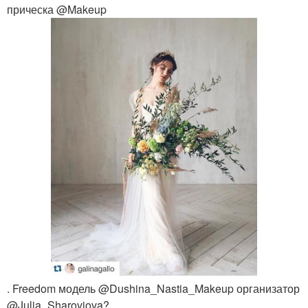
прическа @Makeup
. Freedom модель @Dushina_Nastia_Makeup организатор
@Julia_Sharoviova?