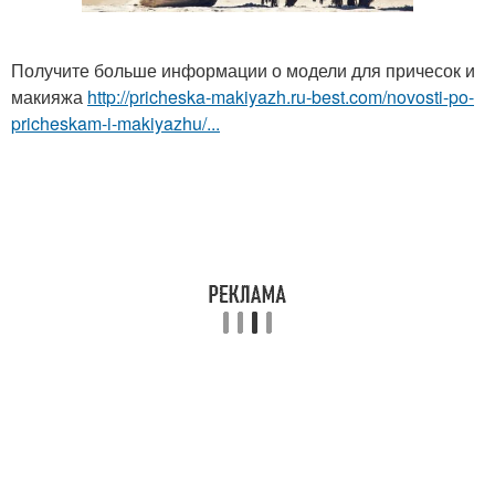
Получите больше информации о модели для причесок и
макияжа
http://pricheska-makiyazh.ru-best.com/novosti-po-
pricheskam-i-makiyazhu/...