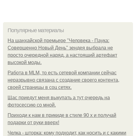
Популярные материалы
На шанхайской премьере "Человека - Паука:
Совершенно Новый День" зендея выбрала не
просто очередной наряд, а настоящий артефакт
высокой моды.
Работа в MLM, то есть сетевой компании сейчас
неразрывно связана с создание своего контента,
своей страницы в соц сетях.
Щас приедут меня выкупать а тут очередь на
фотосессию со мной.
Приходи к нам в прикиде в стиле 90 х и получай
подарки от руки вверх!
Челка - шторка: кому подходит, как носить и с какими