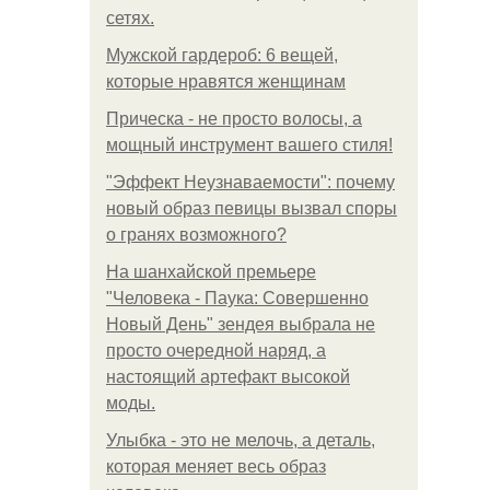
сетях.
Мужской гардероб: 6 вещей,
которые нравятся женщинам
Прическа - не просто волосы, а
мощный инструмент вашего стиля!
"Эффект Неузнаваемости": почему
новый образ певицы вызвал споры
о гранях возможного?
На шанхайской премьере
"Человека - Паука: Совершенно
Новый День" зендея выбрала не
просто очередной наряд, а
настоящий артефакт высокой
моды.
Улыбка - это не мелочь, а деталь,
которая меняет весь образ