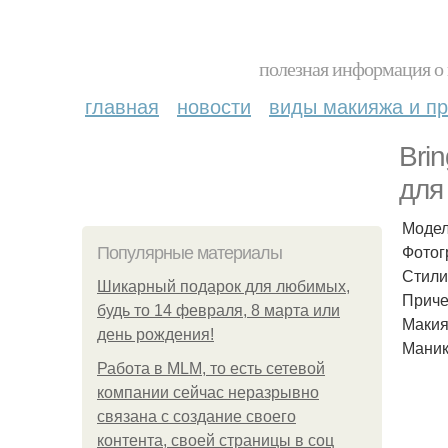
полезная информация о 
главная
новости
виды макияжа и пр
Bri
для
Модел
Фотог
Популярные материалы
Стилис
Шикарный подарок для любимых,
Причес
будь то 14 февраля, 8 марта или
Макияж
день рождения!
Маникю
Работа в MLM, то есть сетевой
компании сейчас неразрывно
связана с создание своего
контента, своей страницы в соц