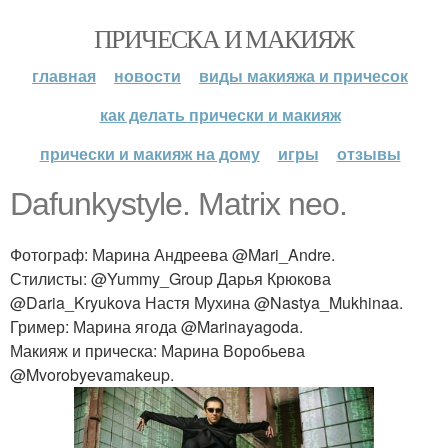
ПРИЧЕСКА И МАКИЯЖ
главная
новости
виды макияжа и причесок
как делать прически и макияж
прически и макияж на дому
игры
отзывы
Dafunkystyle. Matrix neo.
Фотограф: Марина Андреева @Mari_Andre.
Стилисты: @Yummy_Group Дарья Крюкова
@Daria_Kryukova Настя Мухина @Nastya_Mukhinaa.
Гример: Марина ягода @Marinayagoda.
Макияж и прическа: Марина Воробьева
@Mvorobyevamakeup.