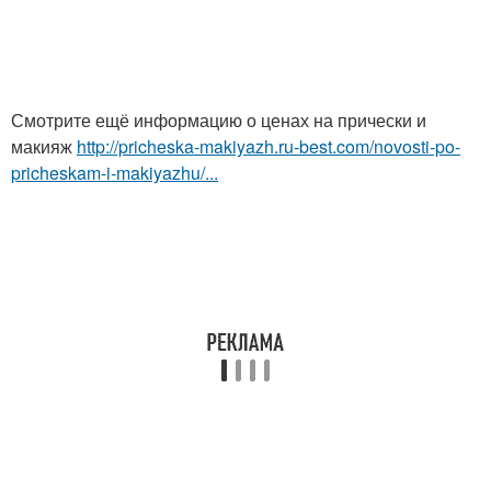
Смотрите ещё информацию о ценах на прически и
макияж
http://pricheska-makiyazh.ru-best.com/novosti-po-
pricheskam-i-makiyazhu/...