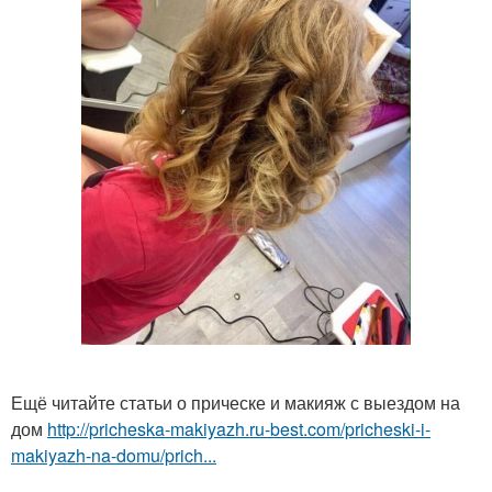
Ещё читайте статьи о прическе и макияж с выездом на
дом
http://pricheska-makiyazh.ru-best.com/pricheski-i-
makiyazh-na-domu/prich...