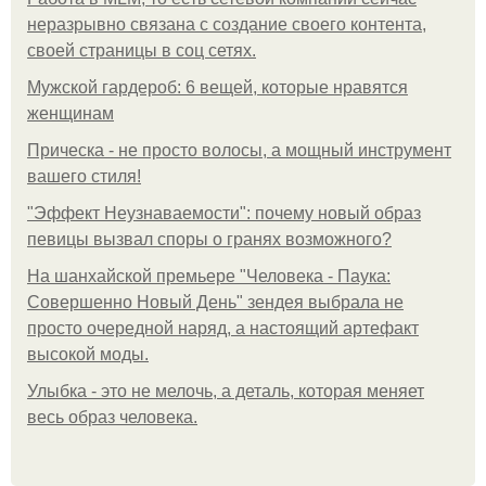
неразрывно связана с создание своего контента,
своей страницы в соц сетях.
Мужской гардероб: 6 вещей, которые нравятся
женщинам
Прическа - не просто волосы, а мощный инструмент
вашего стиля!
"Эффект Неузнаваемости": почему новый образ
певицы вызвал споры о гранях возможного?
На шанхайской премьере "Человека - Паука:
Совершенно Новый День" зендея выбрала не
просто очередной наряд, а настоящий артефакт
высокой моды.
Улыбка - это не мелочь, а деталь, которая меняет
весь образ человека.