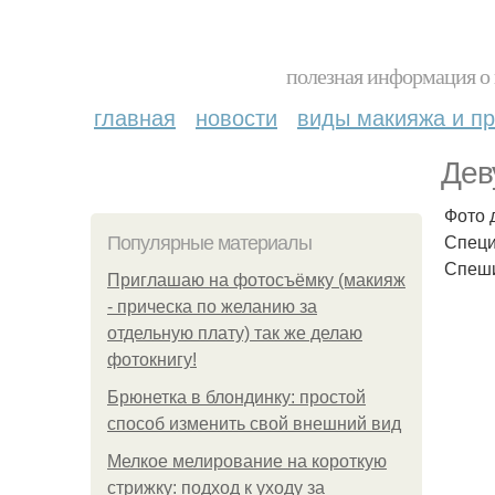
полезная информация о 
главная
новости
виды макияжа и пр
Дев
Фото 
Специ
Популярные материалы
Спеши
Приглашаю на фотосъёмку (макияж
- прическа по желанию за
отдельную плату) так же делаю
фотокнигу!
Брюнетка в блондинку: простой
способ изменить свой внешний вид
Мелкое мелирование на короткую
стрижку: подход к уходу за