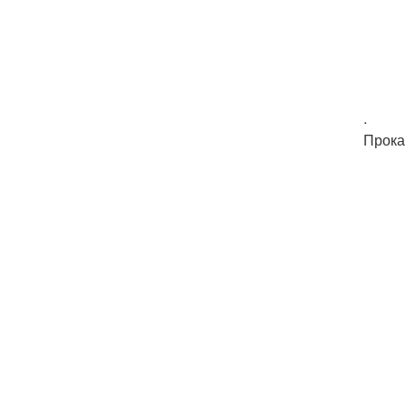
.
Прока