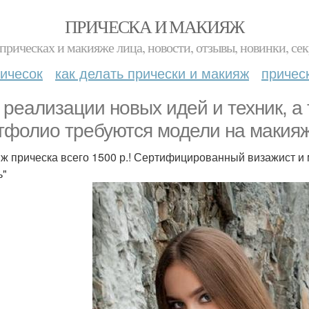
ПРИЧЕСКА И МАКИЯЖ
прическах и макияже лица, новости, отзывы, новинки, сек
ичесок
как делать прически и макияж
причес
 реализации новых идей и техник, а
тфолио требуются модели на макияж
ж прическа всего 1500 р.! Сертифицированный визажист и 
ь"