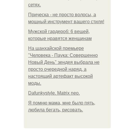
сетях.
Прическа - не просто волосы, а
мощный инструмент вашего стиля!
Мужской гардероб: 6 вещей,
которые нравятся женщинам
На шанхайской премьере
"Человека - Паука: Совершенно
Новый День" зендея выбрала не
просто очередной наряд, а
настоящий артефакт высокой
моды.
Dafunkystyle. Matrix neo.
Я помню мама, мне было пять,
любила бегать, рисовать.