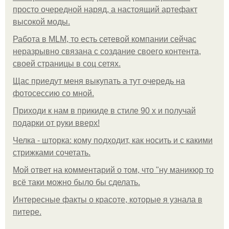
просто очередной наряд, а настоящий артефакт
высокой моды.
Работа в MLM, то есть сетевой компании сейчас
неразрывно связана с создание своего контента,
своей страницы в соц сетях.
Щас приедут меня выкупать а тут очередь на
фотосессию со мной.
Приходи к нам в прикиде в стиле 90 х и получай
подарки от руки вверх!
Челка - шторка: кому подходит, как носить и с какими
стрижками сочетать.
Мой ответ на комментарий о том, что "ну маникюр то
всё таки можно было бы сделать.
Интересные факты о красоте, которые я узнала в
питере.