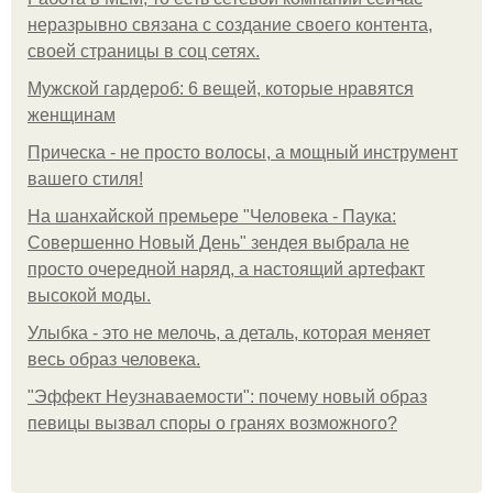
неразрывно связана с создание своего контента,
своей страницы в соц сетях.
Мужской гардероб: 6 вещей, которые нравятся
женщинам
Прическа - не просто волосы, а мощный инструмент
вашего стиля!
На шанхайской премьере "Человека - Паука:
Совершенно Новый День" зендея выбрала не
просто очередной наряд, а настоящий артефакт
высокой моды.
Улыбка - это не мелочь, а деталь, которая меняет
весь образ человека.
"Эффект Неузнаваемости": почему новый образ
певицы вызвал споры о гранях возможного?