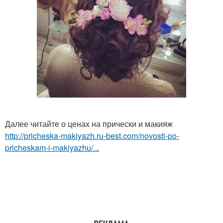
Далее читайте о ценах на прически и макияж
http://pricheska-makiyazh.ru-best.com/novosti-po-
pricheskam-i-makiyazhu/...