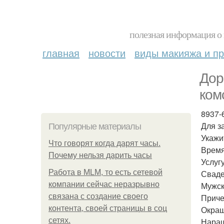
полезная информация о 
главная
новости
виды макияжа и пр
Дор
ком
8937-
Для з
Популярные материалы
Укажи
Что говорят когда дарят часы.
Врем
Почему нельзя дарить часы
Услугу
Работа в MLM, то есть сетевой
Сваде
компании сейчас неразрывно
Мужск
связана с создание своего
Приче
контента, своей страницы в соц
Окраш
сетях.
Наращ