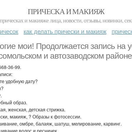
ПРИЧЕСКА И МАКИЯЖ
прическах и макияже лица, новости, отзывы, новинки, сек
ичесок
как делать прически и макияж
причес
огие мои! Продолжается запись на ус
сомольском и автозаводском районе,
668-36-99.
аписи:
те удобную дату?
я?
.
бный образ.
ая, женская, детская стрижка.
ски, макияж, ? Образы к фотосессии.
ивание, омбре, балаяж, шатуш, мелирование, карвинг.
ивание волос и ресничек.