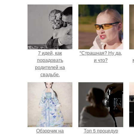
7 идей, как
"Страшная? Ну да,
порадовать
и что?
родителей на
свадьбе.
Обзорчик на
Топ 5 процедур