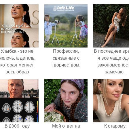
Улыбка - это не
Профессии,
В последнее вр
мелочь, а деталь,
связанные с
я всё чаще од
которая меняет
творчеством.
закономернос
весь образ
замечаю.
человека.
В 2006 году
Мой ответ на
К старому