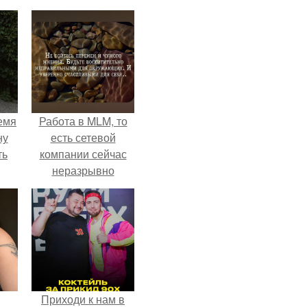
емя
Работа в MLM, то
ну
есть сетевой
ть
компании сейчас
неразрывно
связана с создание
своего контента,
своей страницы в
соц сетях.
Приходи к нам в