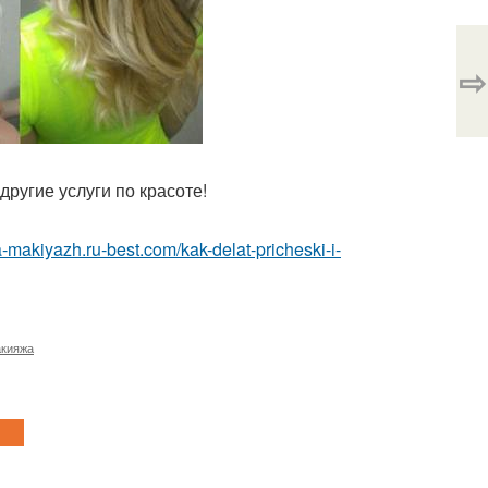
⇨
ругие услуги по красоте!
a-makiyazh.ru-best.com/kak-delat-pricheski-i-
акияжа