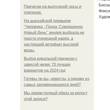
Биоза
Прически на выпускной: косы и
Флисин
плетения.
Худож
На шанхайской премьере
"Человека - Паука: Совершенно
Новый День" зендея выбрала не
просто очередной наряд, а
настоящий артефакт высокой
моды.
Выбор идеальной прически с
завесой челки: 70 лучших
вариантов на 2024 год
Готовы ли вы, невесты, к одному из
самых запоминающихся дней?
Мы дарим полный образ за репост
этой записи?