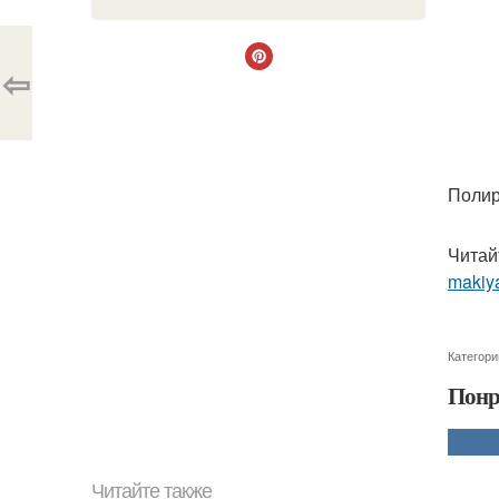
⇦
Полир
Читай
makiya
Категори
Понр
Читайте также