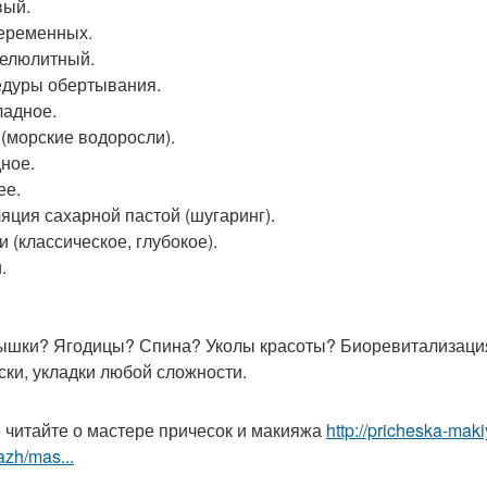
вый.
еременных.
елюлитный.
дуры обертывания.
адное.
 (морские водоросли).
ное.
ее.
яция сахарной пастой (шугаринг).
и (классическое, глубокое).
.
шки? Ягодицы? Спина? Уколы красоты? Биоревитализация
ски, укладки любой сложности.
 читайте о мастере причесок и макияжа
http://pricheska-maki
zh/mas...