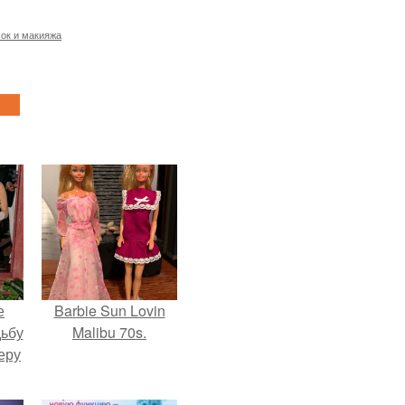
ок и макияжа
е
Barbie Sun Lovin
дьбу
Malibu 70s.
еру