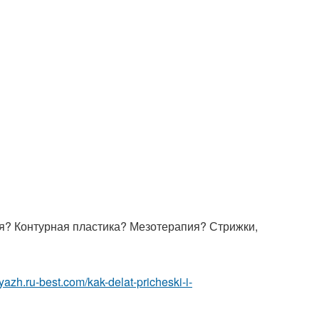
? Контурная пластика? Мезотерапия? Стрижки,
yazh.ru-best.com/kak-delat-pricheski-i-