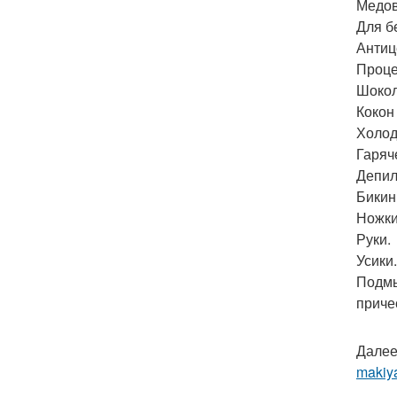
Медо
Для б
Антиц
Проце
Шокол
Кокон
Холод
Гаряч
Депил
Бикин
Ножки
Руки.
Усики.
Подмы
приче
Далее
makiya