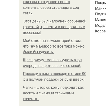
связана с создание своего
Покры
контента, своей страницы в соц
Маник
сетях.
Педик
Макия
Этот день был наполнен особенной
Модел
красотой, трепетом и невероятным
Корре
весельем!
Мой ответ на комментарий о том,
что "ну маникюр то всё таки можно
было бы сделать.
Щас приедут меня выкупать а тут
очередь на фотосессию со мной.
Приходи к нам в прикиде в стиле 90
х и получай подарки от руки вверх!
Челка - шторка: кому подходит, как
носить и с какими стрижками
сочетать.