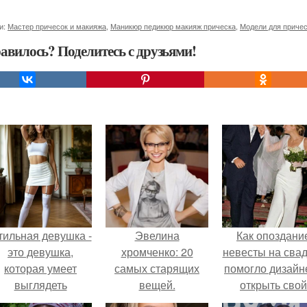
и:
Мастер причесок и макияжа
,
Маникюр педикюр макияж прическа
,
Модели для причес
авилось? Поделитесь с друзьями!
тильная девушка -
Эвелина
Как опоздани
это девушка,
хромченко: 20
невесты на сва
которая умеет
самых старящих
помогло дизайн
выглядеть
вещей.
открыть свой
привлекательно и
бренд.