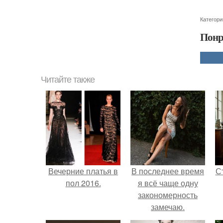
Категори
Понр
Читайте также
Вечерние платья в
В последнее время
С
пол 2016.
я всё чаще одну
закономерность
замечаю.