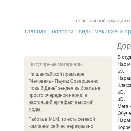
полезная информация о 
главная
новости
виды макияжа и пр
Дор
В сту
Нас м
Популярные материалы
53.
На шанхайской премьере
Наращ
"Человека - Паука: Совершенно
Класс
Новый День" зендея выбрала не
2D.
просто очередной наряд, а
3D.
настоящий артефакт высокой
Мега 
моды.
Обуче
Работа в MLM, то есть сетевой
Наращ
компании сейчас неразрывно
Корре