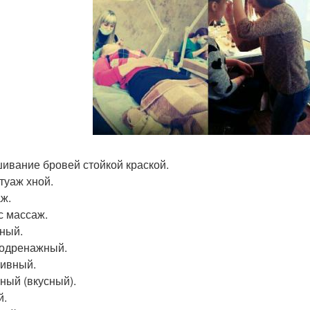
ивание бровей стойкой краской.
туаж хной.
ж.
с массаж.
ный.
одренажный.
ивный.
ный (вкусный).
й.