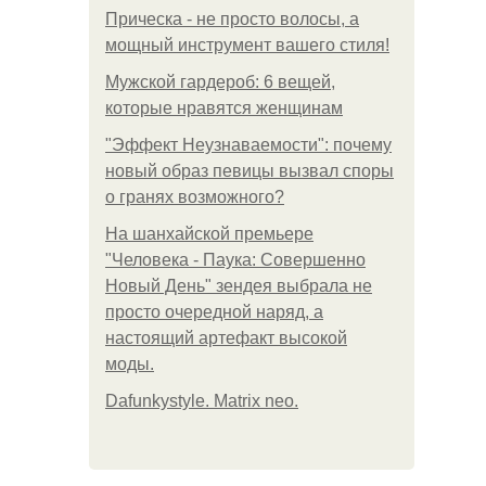
Прическа - не просто волосы, а
мощный инструмент вашего стиля!
Мужской гардероб: 6 вещей,
которые нравятся женщинам
"Эффект Неузнаваемости": почему
новый образ певицы вызвал споры
о гранях возможного?
На шанхайской премьере
"Человека - Паука: Совершенно
Новый День" зендея выбрала не
просто очередной наряд, а
настоящий артефакт высокой
моды.
Dafunkystyle. Matrix neo.