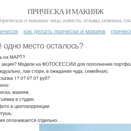
ПРИЧЕСКА И МАКИЯЖ
прическах и макияже лица, новости, отзывы, новинки, сек
ичесок
как делать прически и макияж
причес
 одно место осталось?
ь на МАРТ?
 акция? Модели на ФОТОСЕССИИ для пополнения портфол
идуально, лав стори, в ожидании чуда, семейная).
сказка 1? 0? 0? 0? руб?
ено:
ческа, макияж.
съёмки в студии.
 фото в цветокоррекции.
етушь.
дия оплачивается отдельно.