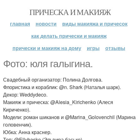
ПРИЧЕСКА И МАКИЯЖ
главная
новости
виды макияжа и причесок
как делать прически и макияж
прически и макияж на дому
игры
отзывы
Фото: юля галыгинa.
Свадебный организатор: Полина Долгова.
Флористика и кораблик: @n. Shark (Наталья шарк).
Декор: Weddydeco.
Макияж и прическа: @Alesia_Kirichenko (Aлеся
Кириченко).
Модели: роман шиканов и @Marina_Golovenchil (Марина
головенчик).
Юбка: Анна краснер.
Топ: @Ellybasko (Эльвира басько).