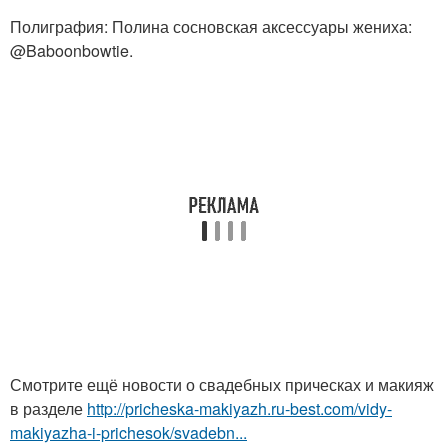
Полиграфия: Полина сосновская аксессуары жениха:
@Baboonbowtie.
Смотрите ещё новости о свадебных прическах и макияж
в разделе
http://pricheska-makiyazh.ru-best.com/vidy-
makiyazha-i-prichesok/svadebn...