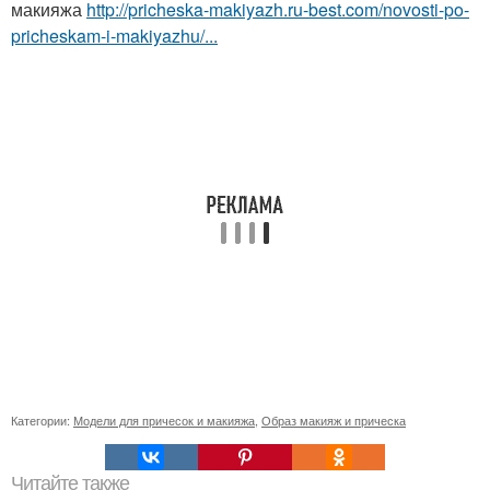
макияжа
http://pricheska-makiyazh.ru-best.com/novosti-po-
pricheskam-i-makiyazhu/...
Категории:
Модели для причесок и макияжа
,
Образ макияж и прическа
Читайте также