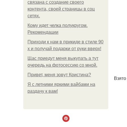
связана с создание своего
контента, своей страницы в соц
сетях.
Кому идет челка полукругом.
Рекомендации
Приходи к нам в прикиде в стиле 90
х и получай подарки от руки вверх!
Щас приедут меня выкупать а тут
очередь на фотосессию со мной.
Привет, меня зовут Кристина?
Взято 
Я с летними яркими вайбами на
раздачу к вам!