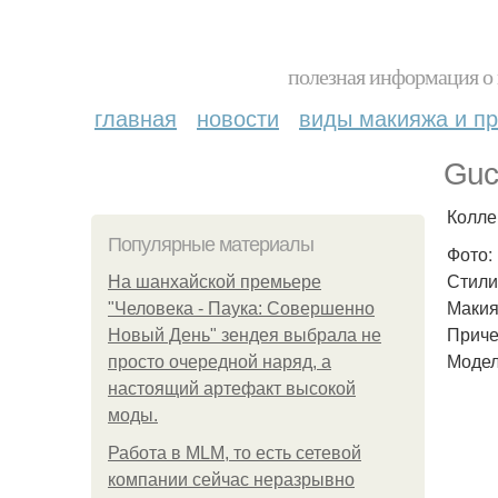
полезная информация о 
главная
новости
виды макияжа и пр
Guc
Колле
Популярные материалы
Фото:
Стили
На шанхайской премьере
Макия
"Человека - Паука: Совершенно
Приче
Новый День" зендея выбрала не
Модел
просто очередной наряд, а
настоящий артефакт высокой
моды.
Работа в MLM, то есть сетевой
компании сейчас неразрывно