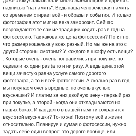
даже этому! Заказывали много экземпляров и дарили с
надписью "на память". Ведь наша человеческая память
со временем стирает всё - и образы и события. И только
фотография этот миг на века заморозит. Сейчас
возрождаются те самые традиции ходить раз в год на
фотосессию. Так какова же цена фотосессии? Понятно,
что размер кошелька у всех разный. Но мы же на это с
другой стороны смотрим? У каждого в шкафу есть вещи?
, Которые очень - очень понравились при покупке, но
одевали их один раз (а то и ни разу. А ведь цена этой
вещи зачастую равна услуге самого дорогого
фотографа, а то и всей фотосессии. А сколько раз в год
мы покупаем очень вредные, но очень вкусные
вкусняшки? И платим за них двойную цену - первый раз
при покупке, а второй - когда они откладываются на
наших боках. И как долго в вашей памяти сохранится
вкус этой вкусняшки? То-то же! Поэтому всё в жизни
относительно. Планируя и думая о фотосессии, нужно
задать себе один вопрос: это дорого вообще, или