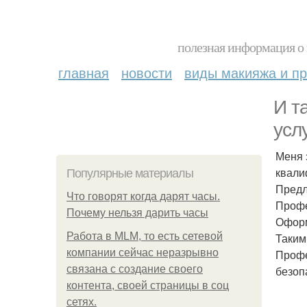
полезная информация о 
главная
новости
виды макияжа и пр
И т
усл
Меня 
квали
Популярные материалы
Предл
Что говорят когда дарят часы.
Профе
Почему нельзя дарить часы
Оформ
Работа в MLM, то есть сетевой
Таким
компании сейчас неразрывно
Профе
связана с создание своего
безоп
контента, своей страницы в соц
сетях.