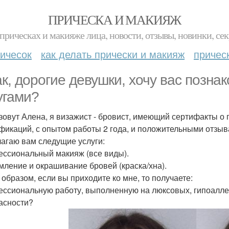
ПРИЧЕСКА И МАКИЯЖ
прическах и макияже лица, новости, отзывы, новинки, сек
ичесок
как делать прически и макияж
причес
ак, дорогие девушки, хочу вас позна
угами?
зовут Алена, я визажист - бровист, имеющий сертифакты 
фикаций, с опытом работы 2 года, и положительными отзы
агаю вам следущие услуги:
ссиональный макияж (все виды).
ление и окрашивание бровей (краска/хна).
 образом, если вы приходите ко мне, то получаете:
ссиональную работу, выполненную на люксовых, гипоалле
асности?