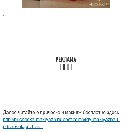
.
Далее читайте о прическе и макияж бесплатно здесь
http://pricheska-makiyazh.ru-best.com/vidy-makiyazha-i-
prichesok/priches...